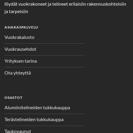
löydät vuokrakoneet ja telineet erilaisiin rakennuskohteisiin
ja tarpeisiin
ASIAKASPALVELU
Vuokrakalusto
Vuokrausehdot
Yrityksen tarina
Ota yhteyttä
OSASTOT
Alumiinitelineiden tukkukauppa
Terästelineiden tukkukauppa
Taukovaunut