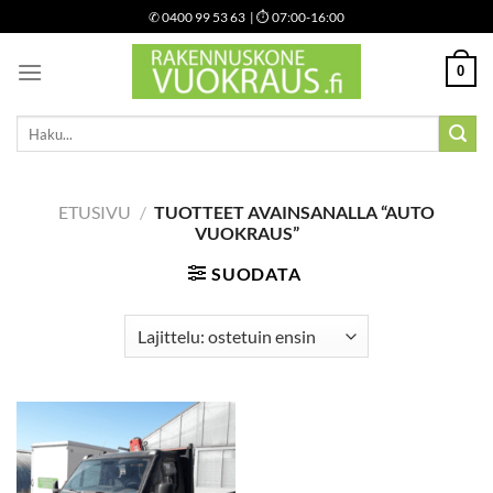
Skip
✆
0400 99 53 63
| ⏱ 07:00-16:00
to
content
0
Etsi:
ETUSIVU
/
TUOTTEET AVAINSANALLA “AUTO
VUOKRAUS”
SUODATA