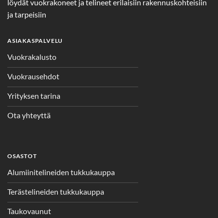
löydät vuokrakoneet ja telineet erilaisiin rakennuskohteisiin
ja tarpeisiin
ASIAKASPALVELU
Vuokrakalusto
Vuokrausehdot
Yrityksen tarina
Ota yhteyttä
OSASTOT
Alumiinitelineiden tukkukauppa
Terästelineiden tukkukauppa
Taukovaunut