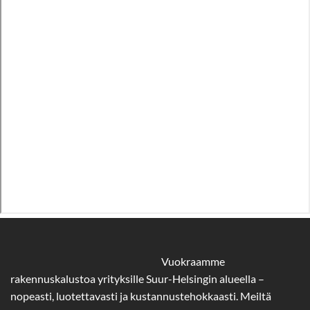
Vuokraamme
rakennuskalustoa yrityksille Suur-Helsingin alueella –
nopeasti, luotettavasti ja kustannustehokkaasti. Meiltä