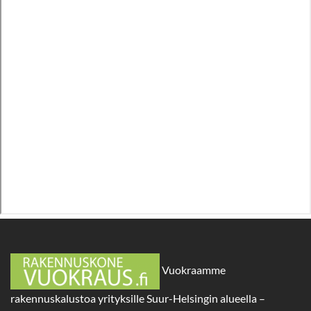
Vuokraamme
rakennuskalustoa yrityksille Suur-Helsingin alueella –