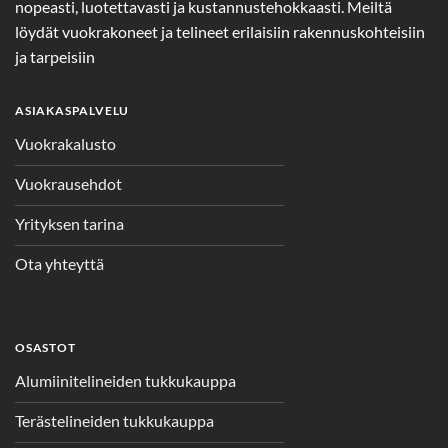
nopeasti, luotettavasti ja kustannustehokkaasti. Meiltä
löydät vuokrakoneet ja telineet erilaisiin rakennuskohteisiin
ja tarpeisiin
ASIAKASPALVELU
Vuokrakalusto
Vuokrausehdot
Yrityksen tarina
Ota yhteyttä
OSASTOT
Alumiinitelineiden tukkukauppa
Terästelineiden tukkukauppa