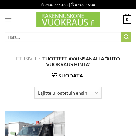
Skip
✆
0400 99 53 63
| ⏱ 07:00-16:00
to
content
0
Etsi:
ETUSIVU
/
TUOTTEET AVAINSANALLA “AUTO
VUOKRAUS HINTA”
SUODATA