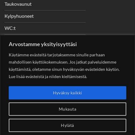
Taukovaunut
Kylpyhuoneet
WC:t
Telineet
Arvostamme yksityisyyttäsi
Nostimet
Käytämme evästeitä tarjotaksemme sinulle parhaan
mahdollisen käyttökokemuksen. Jos jatkat palveluidemme
käyttämistä, oletamme sinun hyväksyvän evästeiden käytön.
Lue lisää evästeistä ja niiden kieltämisestä.
YHTEYSTIEDOT
Helsingin Rakennuskonevuokraus Oy
Sotungintie 449,
Hyväksy kaikki
00890 Helsinki 0400 99 53 63
asiakaspalvelu@rakennuskonevuokraus.fi
Mukauta
Hylätä
Copyright 2026 ©
Rakennuskonevuokraus.fi