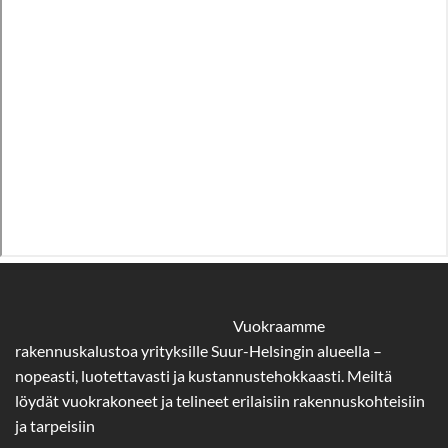
Vuokraamme
rakennuskalustoa yrityksille Suur-Helsingin alueella –
nopeasti, luotettavasti ja kustannustehokkaasti. Meiltä
löydät vuokrakoneet ja telineet erilaisiin rakennuskohteisiin
ja tarpeisiin