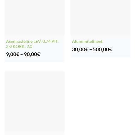
Asennusteline LEV. 0,74 PIT.
Alumiinitelineet
2,0 KORK. 2,0
Hintaluok
30,00
€
–
500,00
€
Hintaluokka:
30,00€
9,00
€
–
90,00
€
9,00€
-
-
500,00€
90,00€