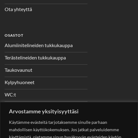
Ota yhteyttä
OSASTOT
Alumiinitelineiden tukkukauppa
Terästelineiden tukkukauppa
Taukovaunut
Kylpyhuoneet
WC:t
Telineet
Arvostamme yksityisyyttäsi
Nostimet
Käytämme evästeitä tarjotaksemme sinulle parhaan
mahdollisen käyttökokemuksen. Jos jatkat palveluidemme
käyttämistä, oletamme sinun hyväksyvän evästeiden käytön.