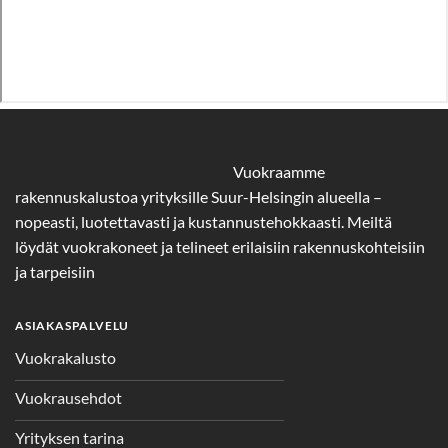
Vuokraamme
rakennuskalustoa yrityksille Suur-Helsingin alueella –
nopeasti, luotettavasti ja kustannustehokkaasti. Meiltä
löydät vuokrakoneet ja telineet erilaisiin rakennuskohteisiin
ja tarpeisiin
ASIAKASPALVELU
Vuokrakalusto
Vuokrausehdot
Yrityksen tarina