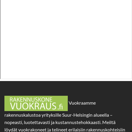
Vuokraamme
rakennuskalustoa yrityksille Suur-Helsingin alueella –
nopeasti, luotettavasti ja kustannustehokkaasti. Meiltä
löydät vuokrakoneet ja telineet erilaisiin rakennuskohteisiin