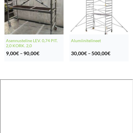
Asennusteline LEV. 0,74 PIT.
Alumiinitelineet
2,0 KORK. 2,0
Hintaluokka:
Hintaluok
9,00
€
–
90,00
€
30,00
€
–
500,00
€
9,00€
30,00€
-
-
90,00€
500,00€