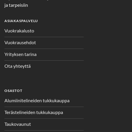
ja tarpeisiin
ASIAKASPALVELU
Vuokrakalusto
Vuokrausehdot
Yrityksen tarina
Ota yhteyttä
OSASTOT
Alumiinitelineiden tukkukauppa
Terästelineiden tukkukauppa
Taukovaunut