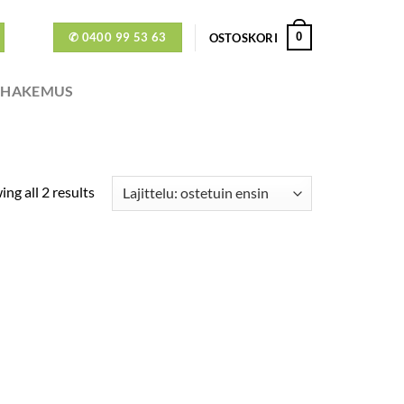
✆ 0400 99 53 63
0
OSTOSKORI
ÖHAKEMUS
ng all 2 results