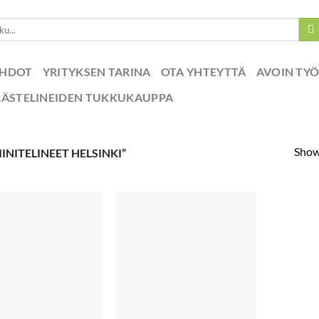
EHDOT
YRITYKSEN TARINA
OTA YHTEYTTÄ
AVOIN TY
RÄSTELINEIDEN TUKKUKAUPPA
Showi
NITELINEET HELSINKI”