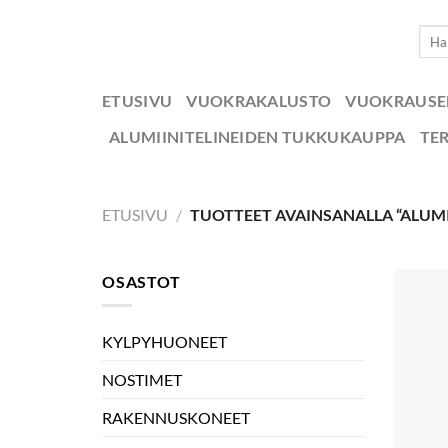
Skip
Etsi:
to
content
ETUSIVU
VUOKRAKALUSTO
VUOKRAUS
ALUMIINITELINEIDEN TUKKUKAUPPA
TE
ETUSIVU
/
TUOTTEET AVAINSANALLA “ALUMII
OSASTOT
KYLPYHUONEET
NOSTIMET
RAKENNUSKONEET