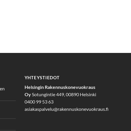
YHTEYSTIEDOT
Helsingin Rakennuskonevuokraus
den
Oy
Sotungintie 449, 00890 Helsinki
0400 99 53 63
asiakaspalvelu@rakennuskonevuokraus.fi