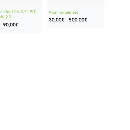
teline LEV. 0,74 PIT.
Alumiinitelineet
K. 2,0
Hintaluokka:
30,00
€
–
500,00
€
Hintaluokka:
30,00€
–
90,00
€
9,00€
-
-
500,00€
90,00€