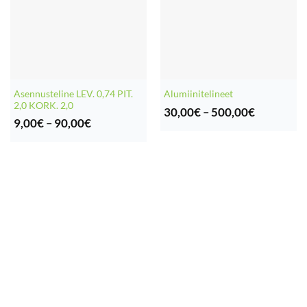
Asennusteline LEV. 0,74 PIT.
Alumiinitelineet
2,0 KORK. 2,0
Hintaluok
30,00
€
–
500,00
€
Hintaluokka:
30,00€
9,00
€
–
90,00
€
9,00€
-
-
500,00€
90,00€