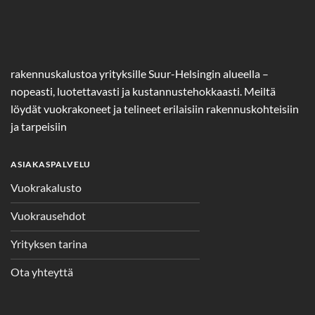
rakennuskalustoa yrityksille Suur-Helsingin alueella –
nopeasti, luotettavasti ja kustannustehokkaasti. Meiltä
löydät vuokrakoneet ja telineet erilaisiin rakennuskohteisiin
ja tarpeisiin
ASIAKASPALVELU
Vuokrakalusto
Vuokrausehdot
Yrityksen tarina
Ota yhteyttä