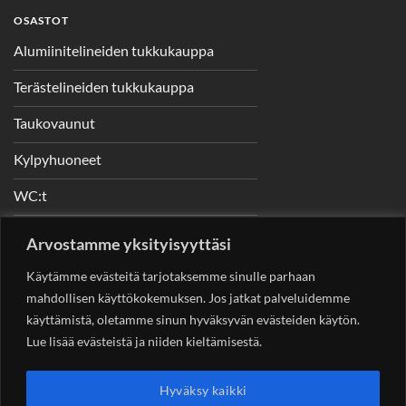
OSASTOT
Alumiinitelineiden tukkukauppa
Terästelineiden tukkukauppa
Taukovaunut
Kylpyhuoneet
WC:t
Telineet
Arvostamme yksityisyyttäsi
Nostimet
Käytämme evästeitä tarjotaksemme sinulle parhaan
mahdollisen käyttökokemuksen. Jos jatkat palveluidemme
käyttämistä, oletamme sinun hyväksyvän evästeiden käytön.
Lue lisää evästeistä ja niiden kieltämisestä.
YHTEYSTIEDOT
Helsingin Rakennuskonevuokraus Oy
Sotungintie 449,
Hyväksy kaikki
00890 Helsinki 0400 99 53 63