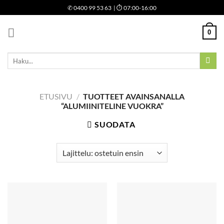
Skip
✆
0400 99 53 63
| ⏱ 07:00-16:00
to
content
0
Etsi:
ETUSIVU
/
TUOTTEET AVAINSANALLA
“ALUMIINITELINE VUOKRA”
SUODATA