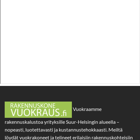
Vuokraamme
rakennuskalustoa yrityksille Suur-Helsingin alueella –
nopeasti, luotettavasti ja kustannustehokkaasti. Meiltä
löydät vuokrakoneet ja telineet erilaisiin rakennuskohteisiin