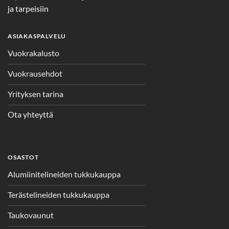
ja tarpeisiin
ASIAKASPALVELU
Vuokrakalusto
Vuokrausehdot
Yrityksen tarina
Ota yhteyttä
OSASTOT
Alumiinitelineiden tukkukauppa
Terästelineiden tukkukauppa
Taukovaunut