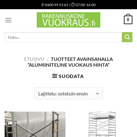
Skip
✆
0400 99 53 63
| ⏱ 07:00-16:00
to
content
0
Etsi:
ETUSIVU
/
TUOTTEET AVAINSANALLA
“ALUMIINITELINE VUOKAUS HINTA”
SUODATA