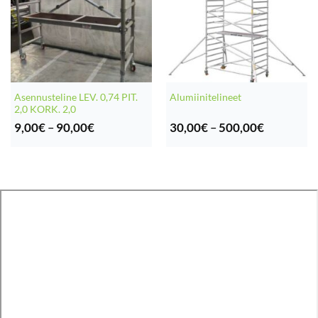
Asennusteline LEV. 0,74 PIT.
Alumiinitelineet
2,0 KORK. 2,0
Hintaluokka:
Hintaluok
9,00
€
–
90,00
€
30,00
€
–
500,00
€
9,00€
30,00€
-
-
90,00€
500,00€