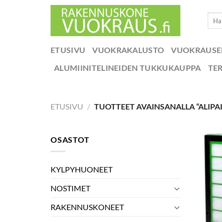
Skip
Etsi:
to
content
ETUSIVU
VUOKRAKALUSTO
VUOKRAUS
ALUMIINITELINEIDEN TUKKUKAUPPA
TE
ETUSIVU
/
TUOTTEET AVAINSANALLA “ALIPA
OSASTOT
KYLPYHUONEET
NOSTIMET
RAKENNUSKONEET