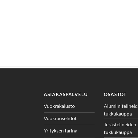
ASIAKASPALVELU
OSASTOT
Vuokrakalusto
Alumiinitelinei
tukkukauppa
Vuokrausehdot
Terästelineiden
Yrityksen tarina
tukkukauppa