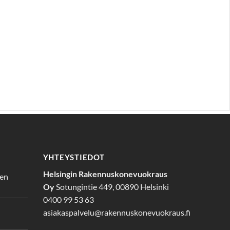
YHTEYSTIEDOT
Helsingin Rakennuskonevuokraus
den
Oy
Sotungintie 449, 00890 Helsinki
0400 99 53 63
asiakaspalvelu@rakennuskonevuokraus.fi