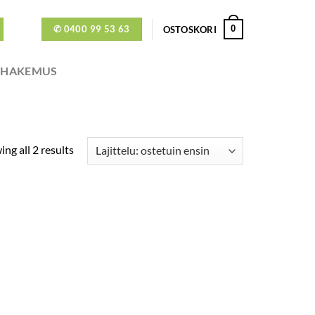
✆ 0400 99 53 63
0
OSTOSKORI
ÖHAKEMUS
ng all 2 results