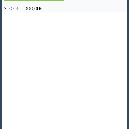
Hintaluokka:
30,00
€
–
300,00
€
30,00€
-
300,00€