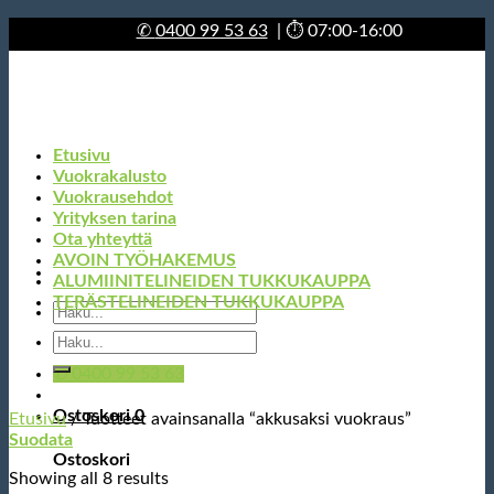
Skip
✆
0400 99 53 63
| ⏱ 07:00-16:00
to
content
Etusivu
Vuokrakalusto
Vuokrausehdot
Yrityksen tarina
Ota yhteyttä
AVOIN TYÖHAKEMUS
Etsi:
ALUMIINITELINEIDEN TUKKUKAUPPA
TERÄSTELINEIDEN TUKKUKAUPPA
✆ 0400 99 53 63
Etsi:
Ostoskori
0
Ostoskori
Etusivu
/
Tuotteet avainsanalla “akkusaksi vuokraus”
Suodata
Ostoskori on tyhjä.
Showing all 8 results