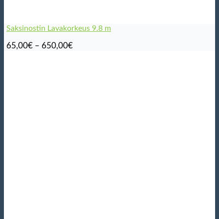
Saksinostin Lavakorkeus 9.8 m
Hintaluokka:
65,00
€
–
650,00
€
65,00€
-
650,00€