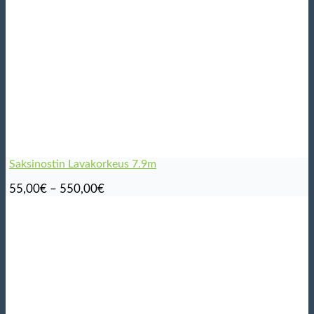
Saksinostin Lavakorkeus 7.9m
Hintaluokka:
55,00
€
–
550,00
€
55,00€
-
550,00€