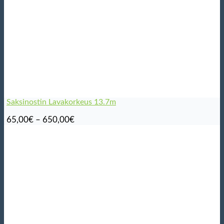
Saksinostin Lavakorkeus 13.7m
Hintaluokka:
65,00
€
–
650,00
€
65,00€
-
650,00€