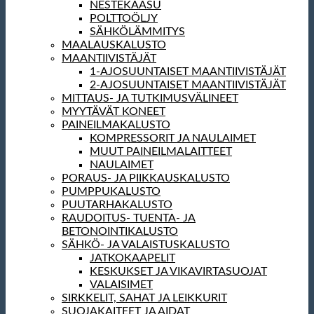
NESTEKAASU
POLTTOÖLJY
SÄHKÖLÄMMITYS
MAALAUSKALUSTO
MAANTIIVISTÄJÄT
1-AJOSUUNTAISET MAANTIIVISTÄJÄT
2-AJOSUUNTAISET MAANTIIVISTÄJÄT
MITTAUS- JA TUTKIMUSVÄLINEET
MYYTÄVÄT KONEET
PAINEILMAKALUSTO
KOMPRESSORIT JA NAULAIMET
MUUT PAINEILMALAITTEET
NAULAIMET
PORAUS- JA PIIKKAUSKALUSTO
PUMPPUKALUSTO
PUUTARHAKALUSTO
RAUDOITUS- TUENTA- JA
BETONOINTIKALUSTO
SÄHKÖ- JA VALAISTUSKALUSTO
JATKOKAAPELIT
KESKUKSET JA VIKAVIRTASUOJAT
VALAISIMET
SIRKKELIT, SAHAT JA LEIKKURIT
SUOJAKAITEET JA AIDAT