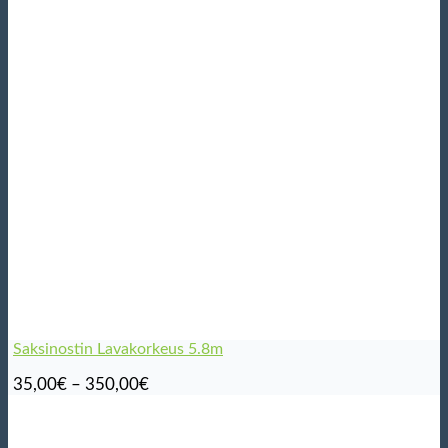
Saksinostin Lavakorkeus 5.8m
Hintaluokka:
35,00
€
–
350,00
€
35,00€
-
350,00€