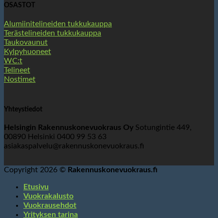
OSASTOT
Alumiinitelineiden tukkukauppa
Terästelineiden tukkukauppa
Taukovaunut
Kylpyhuoneet
WC:t
Telineet
Nostimet
Yhteystiedot
Helsingin Rakennuskonevuokraus Oy
Sotungintie 449,
00890 Helsinki 0400 99 53 63
asiakaspalvelu@rakennuskonevuokraus.fi
Ota yhteyttä
Copyright 2026 ©
Rakennuskonevuokraus.fi
Etusivu
Vuokrakalusto
Vuokrausehdot
Yrityksen tarina