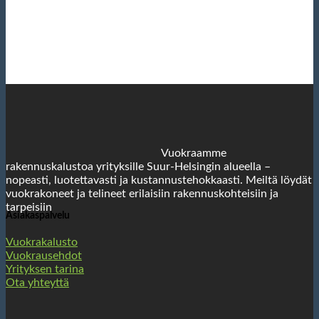
Vuokraamme
rakennuskalustoa yrityksille Suur-Helsingin alueella –
nopeasti, luotettavasti ja kustannustehokkaasti. Meiltä löydät
vuokrakoneet ja telineet erilaisiin rakennuskohteisiin ja
tarpeisiin
Asiakaspalvelu
Vuokrakalusto
Vuokrausehdot
Yrityksen tarina
Ota yhteyttä