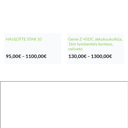
Genie Z-45DC akkukuukulkija,
HAULOTTE STAR 10
16m työskentely korkeus,
neliveto
Hintaluokka:
Hintalu
95,00
€
–
1100,00
€
130,00
€
–
1300,00
€
95,00€
130,00
-
-
1100,00€
1300,0