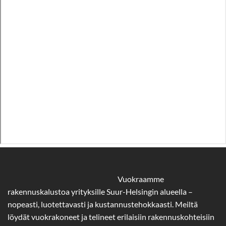
Vuokraamme
rakennuskalustoa yrityksille Suur-Helsingin alueella –
nopeasti, luotettavasti ja kustannustehokkaasti. Meiltä
löydät vuokrakoneet ja telineet erilaisiin rakennuskohteisiin