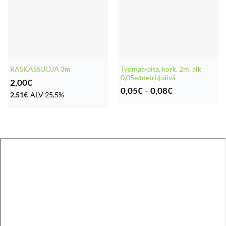
Työmaa-aita, kork. 2m, alk
RASKASSUOJA 3m
0,05e/metri/päivä
2,00
€
Hintaluokka:
0,05
€
–
0,08
€
2,51
€
ALV 25,5%
0,05€
-
0,08€