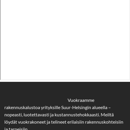
Vuokraamme
rakennuskalustoa yrityksille Suur-Helsingin alueella –
nopeasti, luotettavasti ja kustannustehokkaasti. Meiltä
löydät vuokrakoneet ja telineet erilaisiin rakennuskohteisiin
ja tarpeisiin