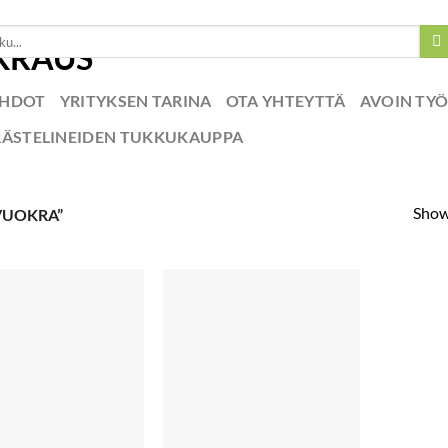
EHDOT
YRITYKSEN TARINA
OTA YHTEYTTÄ
AVOIN TY
RÄSTELINEIDEN TUKKUKAUPPA
Showi
VUOKRA”