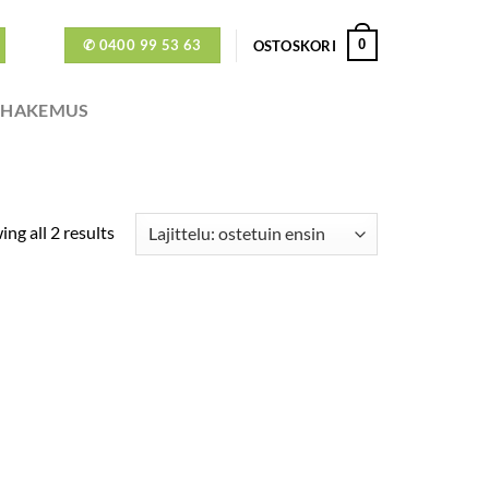
✆ 0400 99 53 63
0
OSTOSKORI
ÖHAKEMUS
ng all 2 results