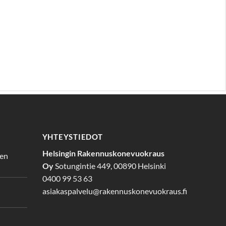
YHTEYSTIEDOT
Helsingin Rakennuskonevuokraus
den
Oy
Sotungintie 449, 00890 Helsinki
0400 99 53 63
asiakaspalvelu@rakennuskonevuokraus.fi