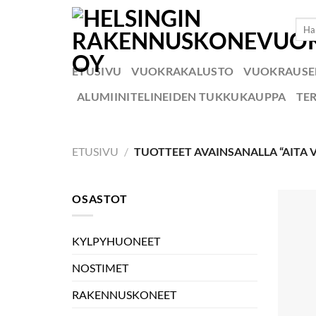
Skip
Etsi:
to
content
ETUSIVU
VUOKRAKALUSTO
VUOKRAUS
ALUMIINITELINEIDEN TUKKUKAUPPA
TE
ETUSIVU
/
TUOTTEET AVAINSANALLA “AITA 
OSASTOT
KYLPYHUONEET
NOSTIMET
RAKENNUSKONEET