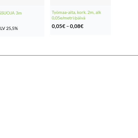
Työmaa-aita, kork. 2m, alk
SSUOJA 3m
0,05e/metri/päivä
Hintaluokka:
0,05
€
–
0,08
€
LV 25,5%
0,05€
-
0,08€