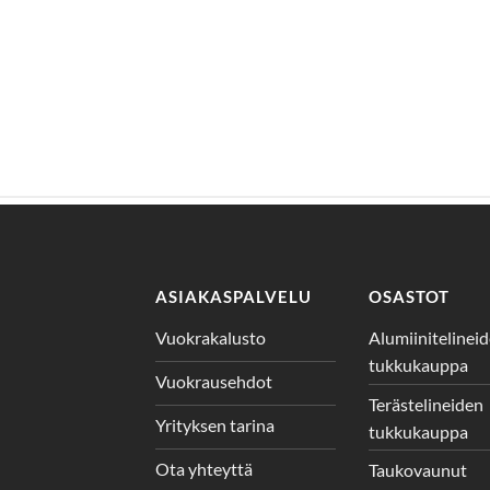
ASIAKASPALVELU
OSASTOT
Vuokrakalusto
Alumiinitelinei
tukkukauppa
Vuokrausehdot
Terästelineiden
Yrityksen tarina
tukkukauppa
Ota yhteyttä
Taukovaunut