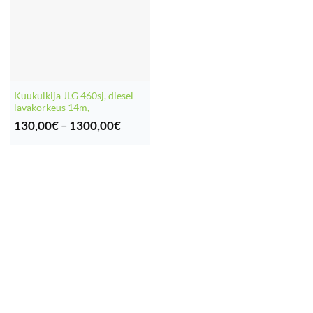
Kuukulkija JLG 460sj, diesel
lavakorkeus 14m,
Hintaluokka:
130,00
€
–
1300,00
€
130,00€
-
1300,00€