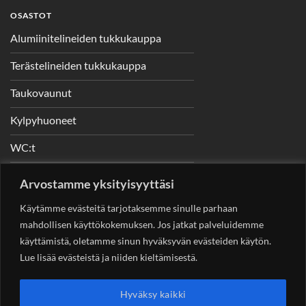
OSASTOT
Alumiinitelineiden tukkukauppa
Terästelineiden tukkukauppa
Taukovaunut
Kylpyhuoneet
WC:t
Telineet
Arvostamme yksityisyyttäsi
Nostimet
Käytämme evästeitä tarjotaksemme sinulle parhaan
mahdollisen käyttökokemuksen. Jos jatkat palveluidemme
käyttämistä, oletamme sinun hyväksyvän evästeiden käytön.
Lue lisää evästeistä ja niiden kieltämisestä.
YHTEYSTIEDOT
Helsingin Rakennuskonevuokraus Oy
Sotungintie 449,
Hyväksy kaikki
00890 Helsinki 0400 99 53 63