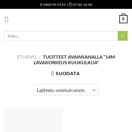
Skip
✆
0400 99 53 63
| ⏱ 07:00-16:00
to
content
0
Etsi:
ETUSIVU
/
TUOTTEET AVAINSANALLA “14M
LAVAKORKEUS KUUKULKIJA”
SUODATA