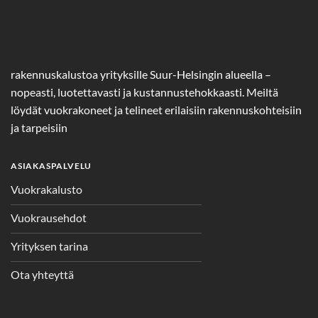
rakennuskalustoa yrityksille Suur-Helsingin alueella –
nopeasti, luotettavasti ja kustannustehokkaasti. Meiltä
löydät vuokrakoneet ja telineet erilaisiin rakennuskohteisiin
ja tarpeisiin
ASIAKASPALVELU
Vuokrakalusto
Vuokrausehdot
Yrityksen tarina
Ota yhteyttä