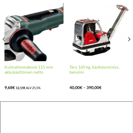
Kulmahiomakone 115 mm
Täry 160 kg, käsikäynnistys,
akkukäyttöinen netto
bensiini
Hintaluokka:
9,68
€
40,00
€
–
390,00
€
12,15
€
ALV 25,5%
40,00€
-
390,00€