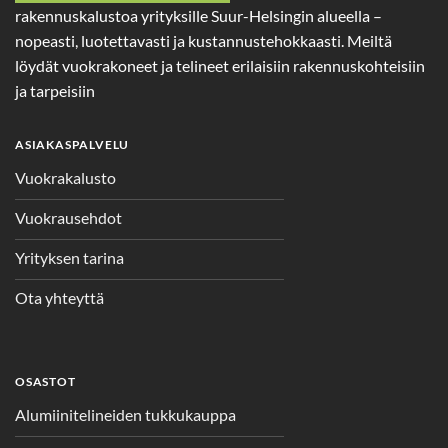
rakennuskalustoa yrityksille Suur-Helsingin alueella –
nopeasti, luotettavasti ja kustannustehokkaasti. Meiltä
löydät vuokrakoneet ja telineet erilaisiin rakennuskohteisiin
ja tarpeisiin
ASIAKASPALVELU
Vuokrakalusto
Vuokrausehdot
Yrityksen tarina
Ota yhteyttä
OSASTOT
Alumiinitelineiden tukkukauppa