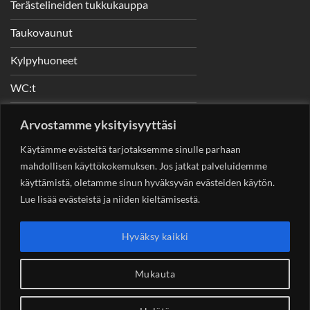
Terästelineiden tukkukauppa
Taukovaunut
Kylpyhuoneet
WC:t
Telineet
Arvostamme yksityisyyttäsi
Nostimet
Käytämme evästeitä tarjotaksemme sinulle parhaan
mahdollisen käyttökokemuksen. Jos jatkat palveluidemme
käyttämistä, oletamme sinun hyväksyvän evästeiden käytön.
Lue lisää evästeistä ja niiden kieltämisestä.
YHTEYSTIEDOT
Helsingin Rakennuskonevuokraus Oy
Sotungintie 449,
Hyväksy kaikki
00890 Helsinki 0400 99 53 63
asiakaspalvelu@rakennuskonevuokraus.fi
Mukauta