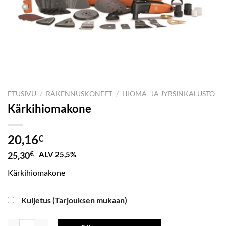
ETUSIVU
/
RAKENNUSKONEET
/
HIOMA- JA JYRSINKALUSTO
Kärkihiomakone
20,16
€
25,30
€
ALV 25,5%
Kärkihiomakone
Kuljetus (Tarjouksen mukaan)
Kärkihiomakone määrä