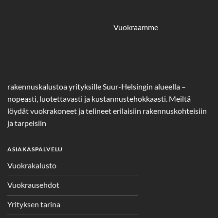
Vuokraamme
rakennuskalustoa yrityksille Suur-Helsingin alueella –
nopeasti, luotettavasti ja kustannustehokkaasti. Meiltä
löydät vuokrakoneet ja telineet erilaisiin rakennuskohteisiin
ja tarpeisiin
ASIAKASPALVELU
Vuokrakalusto
Vuokrausehdot
Yrityksen tarina