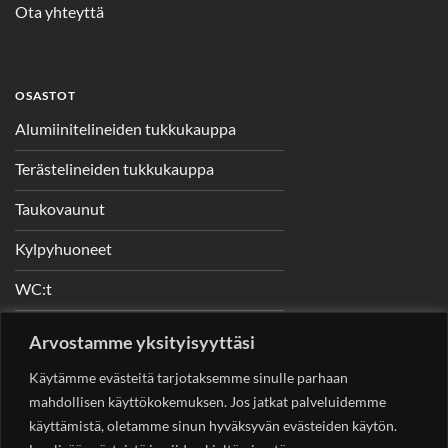
Ota yhteyttä
OSASTOT
Alumiinitelineiden tukkukauppa
Terästelineiden tukkukauppa
Taukovaunut
Kylpyhuoneet
WC:t
Telineet
Arvostamme yksityisyyttäsi
Nostimet
Käytämme evästeitä tarjotaksemme sinulle parhaan
mahdollisen käyttökokemuksen. Jos jatkat palveluidemme
käyttämistä, oletamme sinun hyväksyvän evästeiden käytön.