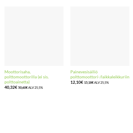
Moottorisaha,
Painevesisäiliö
polttomoottorilla (ei sis.
polttomoottori-/laikkaleikkuriin
polttoainetta)
12,10
€
15,18
€
ALV 25,5%
40,32
€
50,60
€
ALV 25,5%