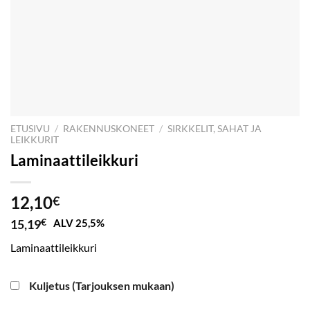
ETUSIVU
/
RAKENNUSKONEET
/
SIRKKELIT, SAHAT JA
LEIKKURIT
Laminaattileikkuri
12,10
€
15,19
€
ALV 25,5%
Laminaattileikkuri
Kuljetus (Tarjouksen mukaan)