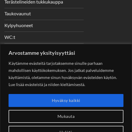
Terästelineiden tukkukauppa
Taukovaunut
Kylpyhuoneet
WC:t
Telineet
Arvostamme yksityisyyttäsi
Nostimet
Käytämme evästeitä tarjotaksemme sinulle parhaan
mahdollisen käyttökokemuksen. Jos jatkat palveluidemme
käyttämistä, oletamme sinun hyväksyvän evästeiden käytön.
Lue lisää evästeistä ja niiden kieltämisestä.
YHTEYSTIEDOT
Helsingin Rakennuskonevuokraus Oy
Sotungintie 449,
Hyväksy kaikki
00890 Helsinki 0400 99 53 63
asiakaspalvelu@rakennuskonevuokraus.fi
Mukauta