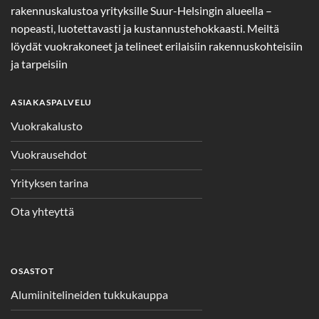
rakennuskalustoa yrityksille Suur-Helsingin alueella –
nopeasti, luotettavasti ja kustannustehokkaasti. Meiltä
löydät vuokrakoneet ja telineet erilaisiin rakennuskohteisiin
ja tarpeisiin
ASIAKASPALVELU
Vuokrakalusto
Vuokrausehdot
Yrityksen tarina
Ota yhteyttä
OSASTOT
Alumiinitelineiden tukkukauppa