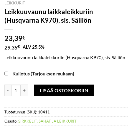
LEIKKURIT
Leikkuuvaunu laikkaleikkuriin
(Husqvarna K970), sis. Säiliön
23,39
€
29,35
€
ALV 25,5%
Leikkuuvaunu laikkaleikkuriin (Husqvarna K970), sis. Säiliön
Kuljetus (Tarjouksen mukaan)
Leikkuuvaunu laikkaleikkuriin (Husqvarna K970), sis. Säiliön määrä
LISÄÄ OSTOSKORIIN
Tuotetunnus (SKU):
10411
Osasto:
SIRKKELIT, SAHAT JA LEIKKURIT