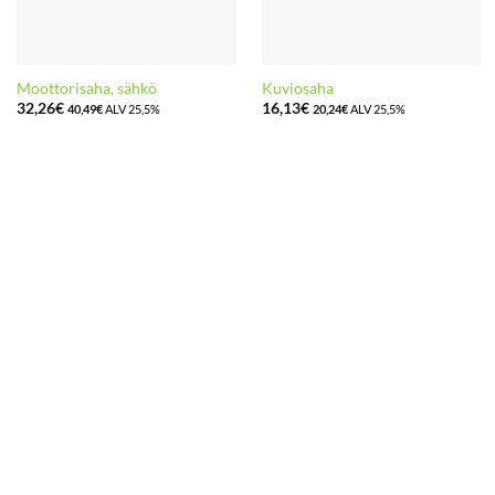
Moottorisaha, sähkö
Kuviosaha
32,26
€
16,13
€
40,49
€
ALV 25,5%
20,24
€
ALV 25,5%