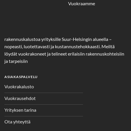
Vuokraamme
rakennuskalustoa yrityksille Suur-Helsingin alueella –
nopeasti, luotettavasti ja kustannustehokkaasti. Meiltä
löydät vuokrakoneet ja telineet erilaisiin rakennuskohteisiin
ja tarpeisiin
ASIAKASPALVELU
Vuokrakalusto
Vuokrausehdot
Yrityksen tarina
Ota yhteyttä