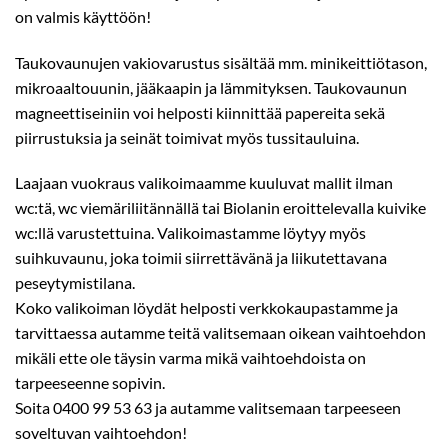
on valmis käyttöön!
Taukovaunujen vakiovarustus sisältää mm. minikeittiötason,
mikroaaltouunin, jääkaapin ja lämmityksen. Taukovaunun
magneettiseiniin voi helposti kiinnittää papereita sekä
piirrustuksia ja seinät toimivat myös tussitauluina.
Laajaan vuokraus valikoimaamme kuuluvat mallit ilman
wc:tä, wc viemäriliitännällä tai Biolanin eroittelevalla kuivike
wc:llä varustettuina. Valikoimastamme löytyy myös
suihkuvaunu, joka toimii siirrettävänä ja liikutettavana
peseytymistilana.
Koko valikoiman löydät helposti verkkokaupastamme ja
tarvittaessa autamme teitä valitsemaan oikean vaihtoehdon
mikäli ette ole täysin varma mikä vaihtoehdoista on
tarpeeseenne sopivin.
Soita 0400 99 53 63 ja autamme valitsemaan tarpeeseen
soveltuvan vaihtoehdon!