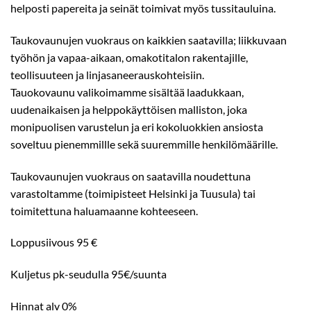
helposti papereita ja seinät toimivat myös tussitauluina.
Taukovaunujen vuokraus on kaikkien saatavilla; liikkuvaan
työhön ja vapaa-aikaan, omakotitalon rakentajille,
teollisuuteen ja linjasaneerauskohteisiin.
Tauokovaunu valikoimamme sisältää laadukkaan,
uudenaikaisen ja helppokäyttöisen malliston, joka
monipuolisen varustelun ja eri kokoluokkien ansiosta
soveltuu pienemmillle sekä suuremmille henkilömäärille.
Taukovaunujen vuokraus on saatavilla noudettuna
varastoltamme (toimipisteet Helsinki ja Tuusula) tai
toimitettuna haluamaanne kohteeseen.
Loppusiivous 95 €
Kuljetus pk-seudulla 95€/suunta
Hinnat alv 0%