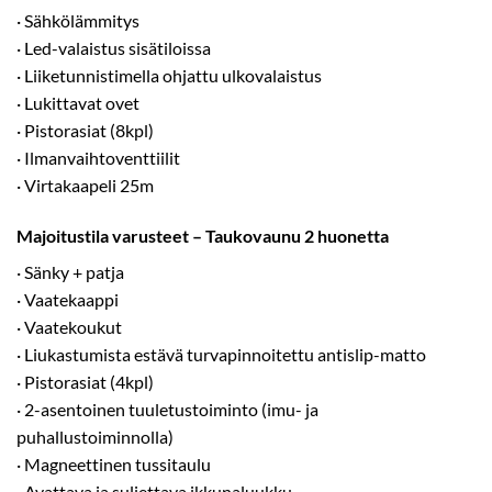
· Sähkölämmitys
· Led-valaistus sisätiloissa
· Liiketunnistimella ohjattu ulkovalaistus
· Lukittavat ovet
· Pistorasiat (8kpl)
· Ilmanvaihtoventtiilit
· Virtakaapeli 25m
Majoitustila varusteet – Taukovaunu 2 huonetta
· Sänky + patja
· Vaatekaappi
· Vaatekoukut
· Liukastumista estävä turvapinnoitettu antislip-matto
· Pistorasiat (4kpl)
· 2-asentoinen tuuletustoiminto (imu- ja
puhallustoiminnolla)
· Magneettinen tussitaulu
· Avattava ja suljettava ikkunaluukku