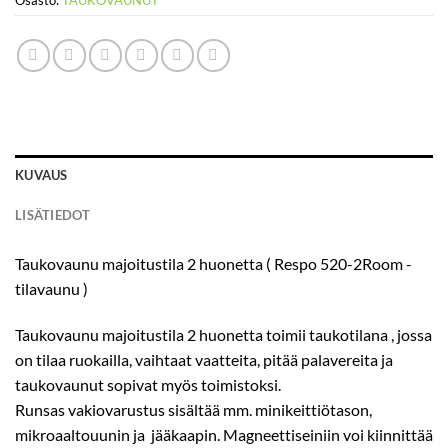
Osasto:
TAUKOVAUNUT
KUVAUS
LISÄTIEDOT
Taukovaunu majoitustila 2 huonetta ( Respo 520-2Room -
tilavaunu )
Taukovaunu majoitustila 2 huonetta toimii taukotilana , jossa
on tilaa ruokailla, vaihtaat vaatteita, pitää palavereita ja
taukovaunut sopivat myös toimistoksi.
Runsas vakiovarustus sisältää mm. minikeittiötason,
mikroaaltouunin ja jääkaapin. Magneettiseiniin voi kiinnittää