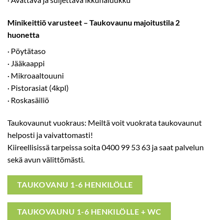
Minikeittiö varusteet – Taukovaunu majoitustila 2
huonetta
· Pöytätaso
· Jääkaappi
· Mikroaaltouuni
· Pistorasiat (4kpl)
· Roskasäiliö
Taukovaunut vuokraus: Meiltä voit vuokrata taukovaunut
helposti ja vaivattomasti!
Kiireellisissä tarpeissa soita 0400 99 53 63 ja saat palvelun
sekä avun välittömästi.
TAUKOVANU 1-6 HENKILÖLLE
TAUKOVAUNU 1-6 HENKILÖLLE + WC