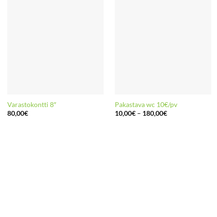
Varastokontti 8″
Pakastava wc 10€/pv
Hintaluokka:
80,00
€
10,00
€
–
180,00
€
10,00€
-
180,00€