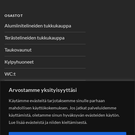
OSASTOT
Alumiinitelineiden tukkukauppa
Terästelineiden tukkukauppa
Taukovaunut
Kylpyhuoneet
WC:t
Telineet
Arvostamme yksityisyyttäsi
Nostimet
Käytämme evästeitä tarjotaksemme sinulle parhaan
mahdollisen käyttökokemuksen. Jos jatkat palveluidemme
käyttämistä, oletamme sinun hyväksyvän evästeiden käytön.
Lue lisää evästeistä ja niiden kieltämisestä.
YHTEYSTIEDOT
Helsingin Rakennuskonevuokraus Oy
Sotungintie 449,