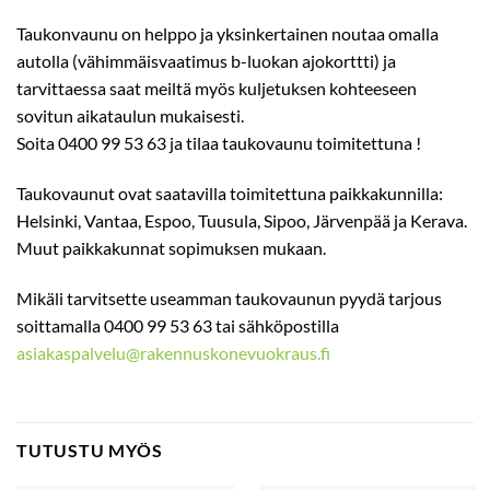
Taukonvaunu on helppo ja yksinkertainen noutaa omalla
autolla (vähimmäisvaatimus b-luokan ajokorttti) ja
tarvittaessa saat meiltä myös kuljetuksen kohteeseen
sovitun aikataulun mukaisesti.
Soita 0400 99 53 63 ja tilaa taukovaunu toimitettuna !
Taukovaunut ovat saatavilla toimitettuna paikkakunnilla:
Helsinki, Vantaa, Espoo, Tuusula, Sipoo, Järvenpää ja Kerava.
Muut paikkakunnat sopimuksen mukaan.
Mikäli tarvitsette useamman taukovaunun pyydä tarjous
soittamalla 0400 99 53 63 tai sähköpostilla
asiakaspalvelu@rakennuskonevuokraus.fi
TUTUSTU MYÖS