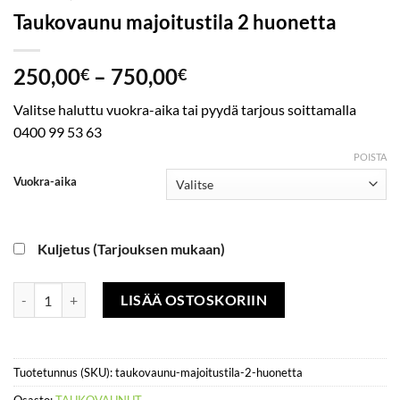
Taukovaunu majoitustila 2 huonetta
Hintaluokka:
250,00
–
750,00
€
€
250,00€
Valitse haluttu vuokra-aika tai pyydä tarjous soittamalla
-
0400 99 53 63
750,00€
POISTA
Vuokra-aika
Kuljetus (Tarjouksen mukaan)
Taukovaunu majoitustila 2 huonetta määrä
LISÄÄ OSTOSKORIIN
Tuotetunnus (SKU):
taukovaunu-majoitustila-2-huonetta