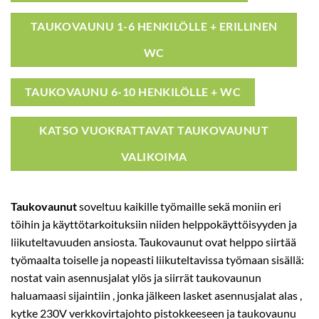
TAUKOVAUNU 1-6 HENKILÖLLE + ERILLINEN
WC
TAUKOVAUNU 6-10 HENKILÖLLE + WC
KATSO VUOKRATTAVAT TAUKOVAUNUT
VALIKOIMA
Taukovaunut
soveltuu kaikille työmaille sekä moniin eri
töihin ja käyttötarkoituksiin niiden helppokäyttöisyyden ja
liikuteltavuuden ansiosta. Taukovaunut ovat helppo siirtää
työmaalta toiselle ja nopeasti liikuteltavissa työmaan sisällä:
nostat vain asennusjalat ylös ja siirrät taukovaunun
haluamaasi sijaintiin , jonka jälkeen lasket asennusjalat alas ,
kytke 230V verkkovirtajohto pistokkeeseen ja taukovaunu