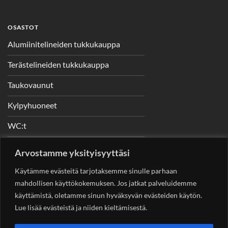
OSASTOT
Alumiinitelineiden tukkukauppa
Terästelineiden tukkukauppa
Taukovaunut
Kylpyhuoneet
WC:t
Telineet
Arvostamme yksityisyyttäsi
Nostimet
Käytämme evästeitä tarjotaksemme sinulle parhaan
mahdollisen käyttökokemuksen. Jos jatkat palveluidemme
käyttämistä, oletamme sinun hyväksyvän evästeiden käytön.
Lue lisää evästeistä ja niiden kieltämisestä.
YHTEYSTIEDOT
Helsingin Rakennuskonevuokraus Oy
Sotungintie 449,