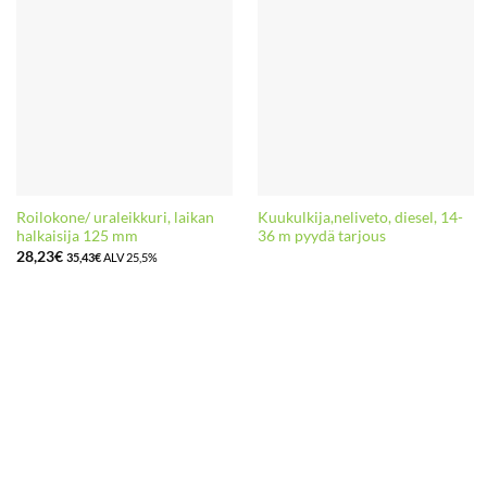
Roilokone/ uraleikkuri, laikan
Kuukulkija,neliveto, diesel, 14-
halkaisija 125 mm
36 m pyydä tarjous
28,23
€
35,43
€
ALV 25,5%