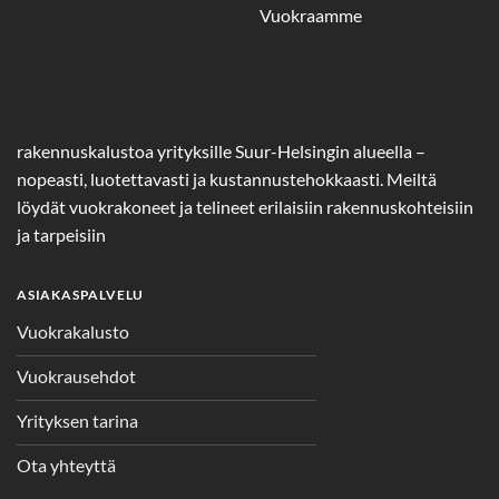
Vuokraamme
rakennuskalustoa yrityksille Suur-Helsingin alueella –
nopeasti, luotettavasti ja kustannustehokkaasti. Meiltä
löydät vuokrakoneet ja telineet erilaisiin rakennuskohteisiin
ja tarpeisiin
ASIAKASPALVELU
Vuokrakalusto
Vuokrausehdot
Yrityksen tarina
Ota yhteyttä