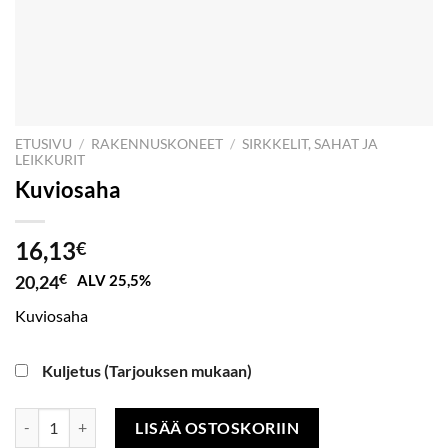
ETUSIVU
/
RAKENNUSKONEET
/
SIRKKELIT, SAHAT JA
LEIKKURIT
Kuviosaha
16,13
€
20,24
€
ALV 25,5%
Kuviosaha
Kuljetus (Tarjouksen mukaan)
Kuviosaha määrä
LISÄÄ OSTOSKORIIN