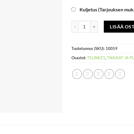
Kuljetus (Tarjouksen muk
Työpukki, alumiini, eri korkuisia
LISÄÄ OS
Tuotetunnus (SKU):
10059
Osastot:
TELINEET
,
TIKKAAT JA P