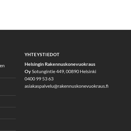
YHTEYSTIEDOT
Helsingin Rakennuskonevuokraus
den
Oy
Sotungintie 449, 00890 Helsinki
0400 99 53 63
asiakaspalvelu@rakennuskonevuokraus.fi