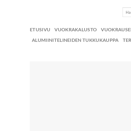
Skip
Etsi:
to
content
ETUSIVU
VUOKRAKALUSTO
VUOKRAUS
ALUMIINITELINEIDEN TUKKUKAUPPA
TE