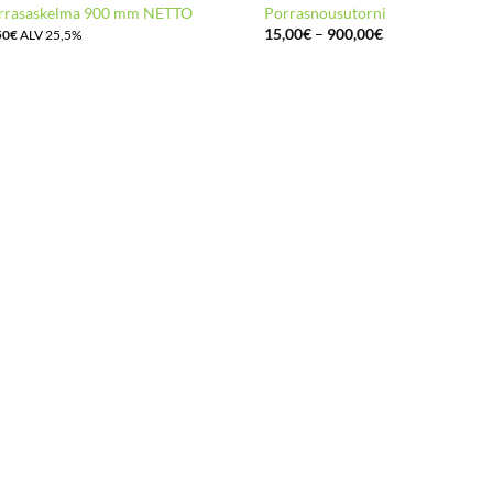
rrasaskelma 900 mm NETTO
Porrasnousutorni
Hintaluokka:
15,00
€
–
900,00
€
50
€
ALV 25,5%
15,00€
-
900,00€