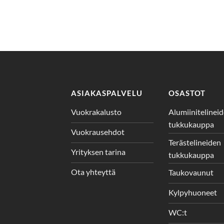
ASIAKASPALVELU
OSASTOT
Vuokrakalusto
Alumiinitelinei
tukkukauppa
Vuokrausehdot
Terästelineiden
Yrityksen tarina
tukkukauppa
Ota yhteyttä
Taukovaunut
Kylpyhuoneet
WC:t