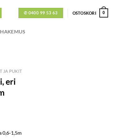
✆ 0400 99 53 63
0
OSTOSKORI
ÖHAKEMUS
T JA PUKIT
, eri
5m
ia 0,6-1,5m