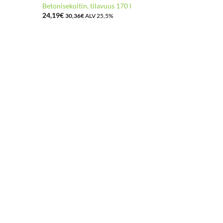
Betonisekoitin, tilavuus 170 l
Tasosekoitin
24,19
€
44,35
€
30,36
€
ALV 25,5%
55,