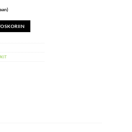
aan)
 0,6-1,5m määrä
TOSKORIIN
UKIT