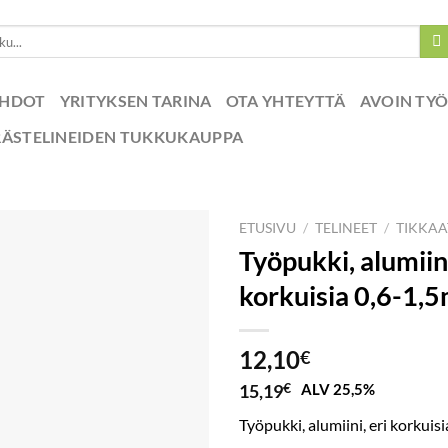
EHDOT
YRITYKSEN TARINA
OTA YHTEYTTÄ
AVOIN TY
RÄSTELINEIDEN TUKKUKAUPPA
ETUSIVU
/
TELINEET
/
TIKKAA
Työpukki, alumiini
korkuisia 0,6-1,
12,10
€
15,19
€
ALV 25,5%
Työpukki, alumiini, eri korkuis