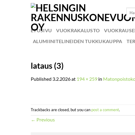
Skip
Etsi:
to
content
ETUSIVU
VUOKRAKALUSTO
VUOKRAUS
ALUMIINITELINEIDEN TUKKUKAUPPA
TE
lataus (3)
Published
3.2.2026
at
194 × 259
in
Matonpoistoko
Trackbacks are closed, but you can
post a comment
.
←
Previous