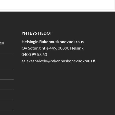
YHTEYSTIEDOT
Helsingin Rakennuskonevuokraus
den
Oy
Sotungintie 449, 00890 Helsinki
0400 99 53 63
asiakaspalvelu@rakennuskonevuokraus.fi