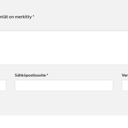
entät on merkitty
*
Sähköpostiosoite
*
Ver