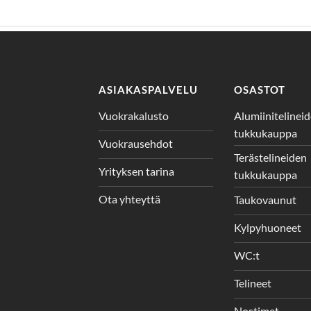
ASIAKASPALVELU
OSASTOT
Vuokrakalusto
Alumiinitelinei
tukkukauppa
Vuokrausehdot
Terästelineiden
Yrityksen tarina
tukkukauppa
Ota yhteyttä
Taukovaunut
Kylpyhuoneet
WC:t
Telineet
Nostimet