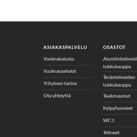
ASIAKASPALVELU
OSASTOT
Vuokrakalusto
Alumiinitelinei
tukkukauppa
Vuokrausehdot
Terästelineiden
Yrityksen tarina
tukkukauppa
Ota yhteyttä
Taukovaunut
Kylpyhuoneet
WC:t
Telineet