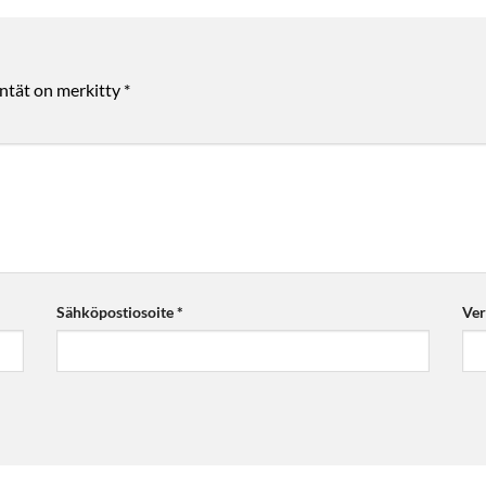
entät on merkitty
*
Sähköpostiosoite
*
Ver