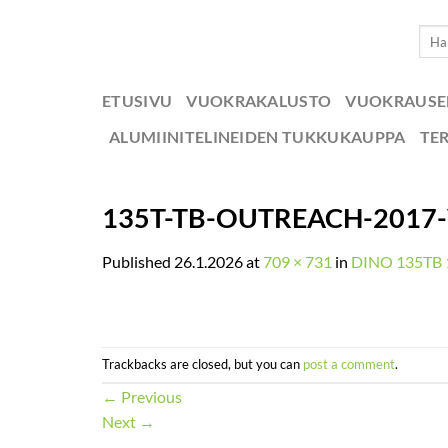
Skip
Etsi:
to
content
ETUSIVU
VUOKRAKALUSTO
VUOKRAUS
ALUMIINITELINEIDEN TUKKUKAUPPA
TE
135T-TB-OUTREACH-2017
Published
26.1.2026
at
709 × 731
in
DINO 135TB 1
Trackbacks are closed, but you can
post a comment
.
←
Previous
Next
→