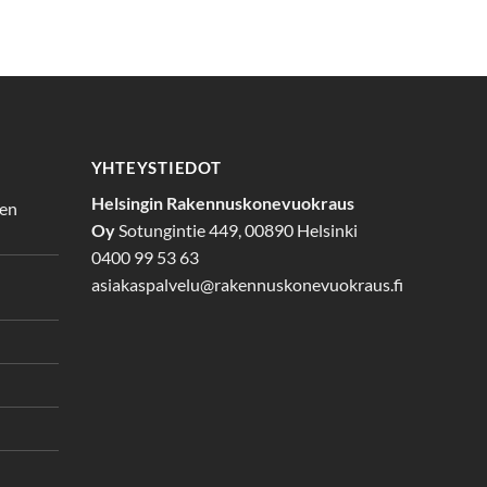
YHTEYSTIEDOT
Helsingin Rakennuskonevuokraus
den
Oy
Sotungintie 449, 00890 Helsinki
0400 99 53 63
asiakaspalvelu@rakennuskonevuokraus.fi