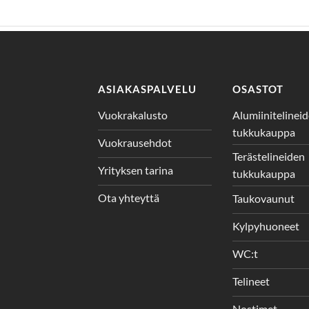
ASIAKASPALVELU
OSASTOT
Vuokrakalusto
Alumiinitelinei
tukkukauppa
Vuokrausehdot
Terästelineiden
Yrityksen tarina
tukkukauppa
Ota yhteyttä
Taukovaunut
Kylpyhuoneet
WC:t
Telineet
Nostimet