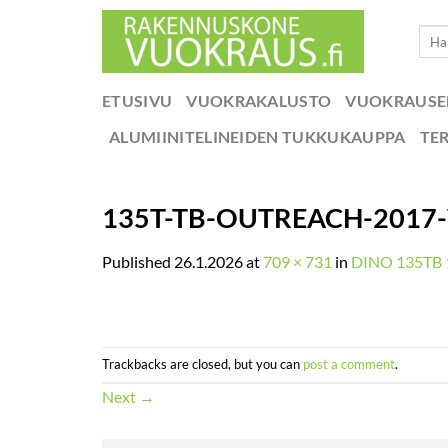
Skip
Etsi:
to
content
ETUSIVU
VUOKRAKALUSTO
VUOKRAUS
ALUMIINITELINEIDEN TUKKUKAUPPA
TE
135T-TB-OUTREACH-2017
Published
26.1.2026
at
709 × 731
in
DINO 135TB 1
Trackbacks are closed, but you can
post a comment
.
Next
→