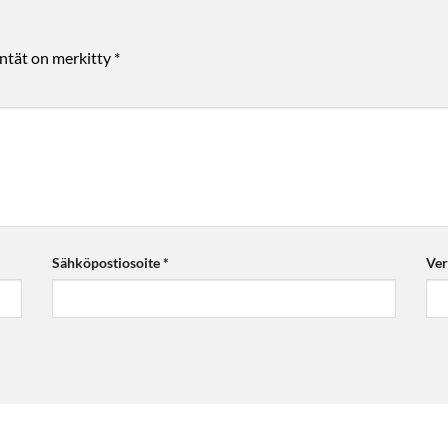
entät on merkitty
*
Sähköpostiosoite
*
Ver