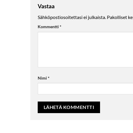
Vastaa
Sähköpostiosoitettasi ei julkaista.
Pakolliset k
Kommentti
*
Nimi
*