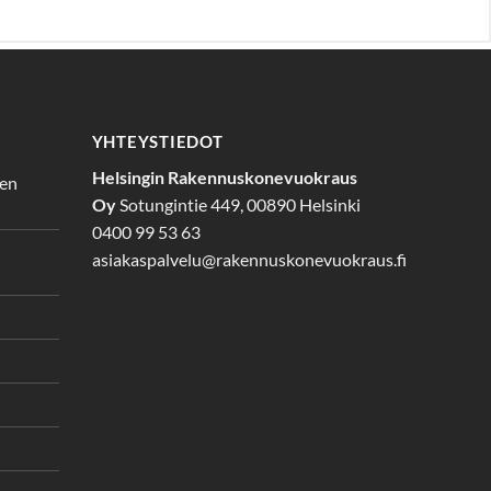
YHTEYSTIEDOT
Helsingin Rakennuskonevuokraus
den
Oy
Sotungintie 449, 00890 Helsinki
0400 99 53 63
asiakaspalvelu@rakennuskonevuokraus.fi