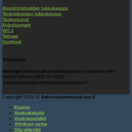
Alumiinitelineiden tukkukauppa
Terästelineiden tukkukauppa
Taukovaunut
Kylpyhuoneet
WC:t
Telineet
Nostimet
Yhteystiedot
Helsingin Rakennuskonevuokraus Oy
Sotungintie 449,
00890 Helsinki 0400 99 53 63
asiakaspalvelu@rakennuskonevuokraus.fi
Copyright 2026 ©
Rakennuskonevuokraus.fi
Etusivu
Vuokrakalusto
Vuokrausehdot
Yrityksen tarina
Ota yhteyttä