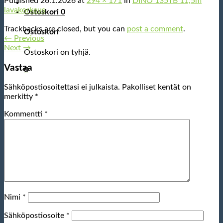
Published
26.1.2026
at
294 × 171
in
DINO 135TB 11,5m
lavakorkeus
Ostoskori
0
Trackbacks are closed, but you can
post a comment
.
Ostoskori
←
Previous
Next
→
Ostoskori on tyhjä.
Vastaa
0
Sähköpostiosoitettasi ei julkaista.
Pakolliset kentät on
merkitty
*
Kommentti
*
Nimi
*
Sähköpostiosoite
*