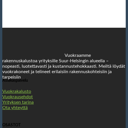
Vuokraamme
rakennuskalustoa yrityksille Suur-Helsingin alueella –
nopeasti, luotettavasti ja kustannustehokkaasti. Meiltä löydät
vuokrakoneet ja telineet erilaisiin rakennuskohteisiin ja
tarpeisiin
Asiakaspalvelu
Vuokrakalusto
Vuokrausehdot
Yrityksen tarina
Ota yhteyttä
OSASTOT