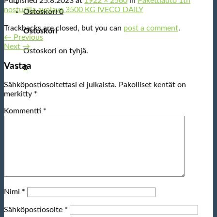
Published
25.8.2023
at
1922 × 2560
in
Pakettiauto 1tn
nosturilla avolava 3500 KG IVECO DAILY
Ostoskori
0
Trackbacks are closed, but you can
post a comment
.
Ostoskori
←
Previous
Next
→
Ostoskori on tyhjä.
Vastaa
0
Sähköpostiosoitettasi ei julkaista.
Pakolliset kentät on
merkitty
*
Kommentti
*
Nimi
*
Sähköpostiosoite
*