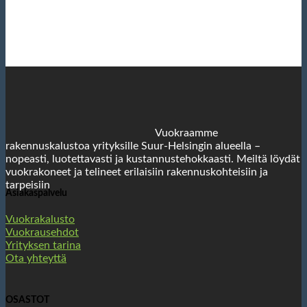
Vuokraamme
rakennuskalustoa yrityksille Suur-Helsingin alueella –
nopeasti, luotettavasti ja kustannustehokkaasti. Meiltä löydät
vuokrakoneet ja telineet erilaisiin rakennuskohteisiin ja
tarpeisiin
Asiakaspalvelu
Vuokrakalusto
Vuokrausehdot
Yrityksen tarina
Ota yhteyttä
OSASTOT