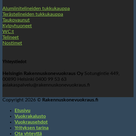
Alumiinitelineiden tukkukauppa
Terästelineiden tukkukauppa
Taukovaunut
Kylpyhuoneet
WC:t
Telineet
Nostimet
Yhteystiedot
Helsingin Rakennuskonevuokraus Oy
Sotungintie 449,
00890 Helsinki 0400 99 53 63
asiakaspalvelu@rakennuskonevuokraus.fi
Copyright 2026 ©
Rakennuskonevuokraus.fi
Etusivu
Vuokrakalusto
Vuokrausehdot
Yrityksen tarina
Ota yhteyttä