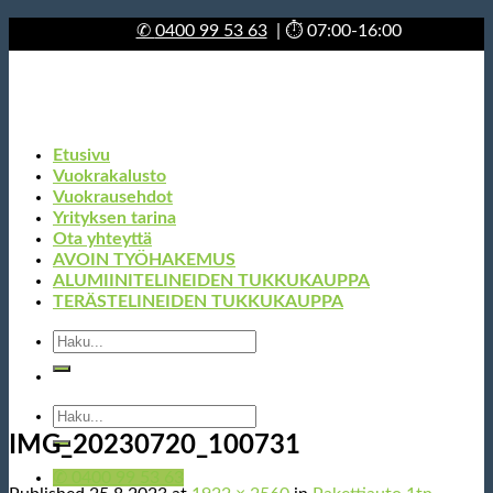
Skip
✆
0400 99 53 63
| ⏱ 07:00-16:00
to
content
Etusivu
Vuokrakalusto
Vuokrausehdot
Yrityksen tarina
Ota yhteyttä
AVOIN TYÖHAKEMUS
ALUMIINITELINEIDEN TUKKUKAUPPA
TERÄSTELINEIDEN TUKKUKAUPPA
Etsi:
Etsi:
IMG_20230720_100731
✆ 0400 99 53 63