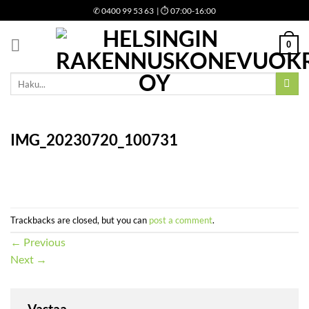
Skip
✆
0400 99 53 63
| ⏱ 07:00-16:00
to
content
0
Etsi:
IMG_20230720_100731
Trackbacks are closed, but you can
post a comment
.
←
Previous
Next
→
Vastaa