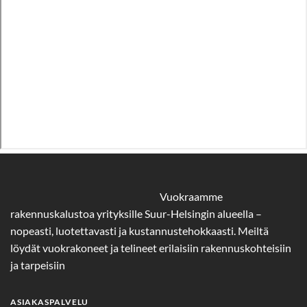
Vuokraamme
rakennuskalustoa yrityksille Suur-Helsingin alueella –
nopeasti, luotettavasti ja kustannustehokkaasti. Meiltä
löydät vuokrakoneet ja telineet erilaisiin rakennuskohteisiin
ja tarpeisiin
ASIAKASPALVELU