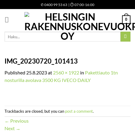
Skip
✆
0400 99 53 63
| ⏱ 07:00-16:00
to
content
0
Etsi:
IMG_20230720_101413
Published
25.8.2023
at
2560 × 1922
in
Pakettiauto 1tn
nosturilla avolava 3500 KG IVECO DAILY
Trackbacks are closed, but you can
post a comment
.
←
Previous
Next
→