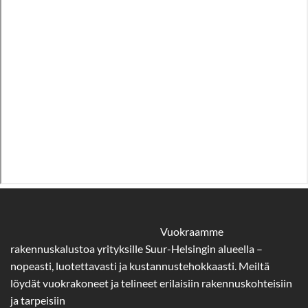
Vuokraamme
rakennuskalustoa yrityksille Suur-Helsingin alueella –
nopeasti, luotettavasti ja kustannustehokkaasti. Meiltä
löydät vuokrakoneet ja telineet erilaisiin rakennuskohteisiin
ja tarpeisiin