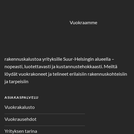
Vuokraamme
rakennuskalustoa yrityksille Suur-Helsingin alueella –
nopeasti, luotettavasti ja kustannustehokkaasti. Meiltä
löydät vuokrakoneet ja telineet erilaisiin rakennuskohteisiin
ja tarpeisiin
ASIAKASPALVELU
Vuokrakalusto
Vuokrausehdot
Yrityksen tarina