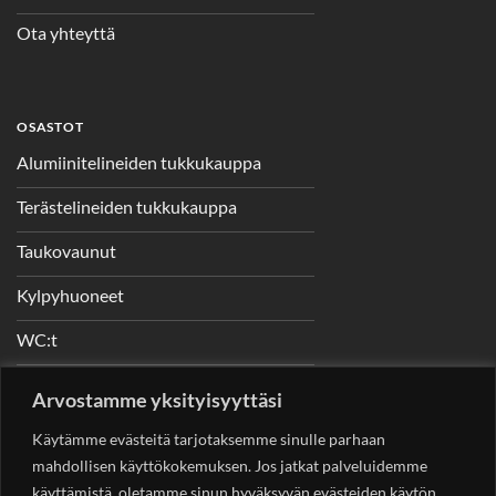
Ota yhteyttä
OSASTOT
Alumiinitelineiden tukkukauppa
Terästelineiden tukkukauppa
Taukovaunut
Kylpyhuoneet
WC:t
Telineet
Arvostamme yksityisyyttäsi
Nostimet
Käytämme evästeitä tarjotaksemme sinulle parhaan
mahdollisen käyttökokemuksen. Jos jatkat palveluidemme
käyttämistä, oletamme sinun hyväksyvän evästeiden käytön.