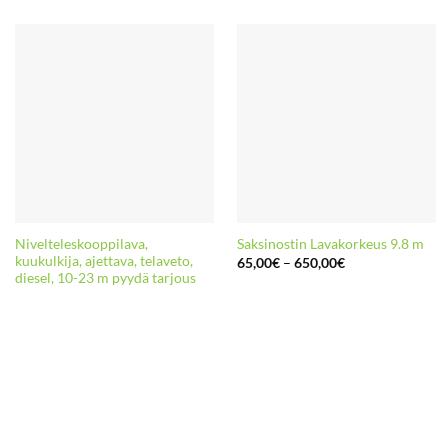
Nivelteleskooppilava,
Saksinostin Lavakorkeus 9.8 m
kuukulkija, ajettava, telaveto,
Hintaluokka:
65,00
€
–
650,00
€
65,00€
diesel, 10-23 m pyydä tarjous
-
650,00€