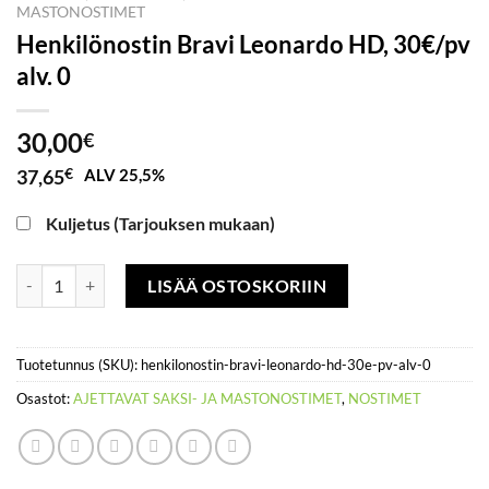
MASTONOSTIMET
Henkilönostin Bravi Leonardo HD, 30€/pv
alv. 0
30,00
€
37,65
€
ALV 25,5%
Kuljetus (Tarjouksen mukaan)
Henkilönostin Bravi Leonardo HD, 30€/pv alv. 0 määrä
LISÄÄ OSTOSKORIIN
Tuotetunnus (SKU):
henkilonostin-bravi-leonardo-hd-30e-pv-alv-0
Osastot:
AJETTAVAT SAKSI- JA MASTONOSTIMET
,
NOSTIMET