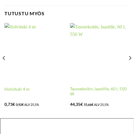
TUTUSTU MYÖS
Tasosekoitin, laastille, 60 l, 550
Holvituki 4 m
W
0,73
€
44,35
€
0,92
€
ALV 25,5%
55,66
€
ALV 25,5%