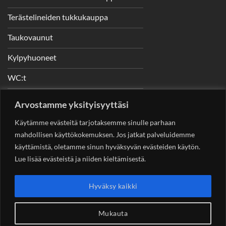
Terästelineiden tukkukauppa
Taukovaunut
Kylpyhuoneet
WC:t
Telineet
Arvostamme yksityisyyttäsi
Nostimet
Käytämme evästeitä tarjotaksemme sinulle parhaan
mahdollisen käyttökokemuksen. Jos jatkat palveluidemme
käyttämistä, oletamme sinun hyväksyvän evästeiden käytön.
Lue lisää evästeistä ja niiden kieltämisestä.
YHTEYSTIEDOT
Helsingin Rakennuskonevuokraus Oy
Sotungintie 449,
Hyväksy kaikki
00890 Helsinki 0400 99 53 63
asiakaspalvelu@rakennuskonevuokraus.fi
Mukauta