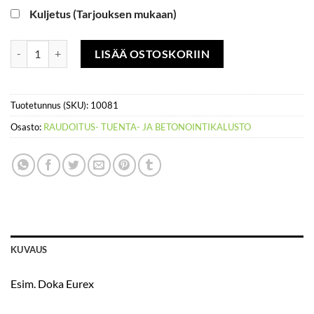
Kuljetus (Tarjouksen mukaan)
Holvituki 1,7-3,5 m määrä
LISÄÄ OSTOSKORIIN
Tuotetunnus (SKU):
10081
Osasto:
RAUDOITUS- TUENTA- JA BETONOINTIKALUSTO
KUVAUS
Esim. Doka Eurex