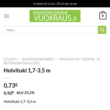
Skip
✆
0400 99 53 63
| ⏱ 07:00-16:00
to
content
0
Etsi:
ETUSIVU
/
RAKENNUSKONEET
/
RAUDOITUS- TUENTA- JA
BETONOINTIKALUSTO
Holvituki 1,7-3,5 m
0,73
€
0,92
€
ALV 25,5%
Holvituki 1,7-3,5 m