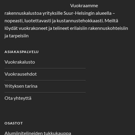
Vuokraamme
rakennuskalustoa yrityksille Suur-Helsingin alueella –
nopeasti, luotettavasti ja kustannustehokkaasti. Meiltä
löydät vuokrakoneet ja telineet erilaisiin rakennuskohteisiin
ja tarpeisiin
ASIAKASPALVELU
Vuokrakalusto
Vuokrausehdot
Yrityksen tarina
Ota yhteyttä
OSASTOT
Alumiinitelineiden tukkukauppa