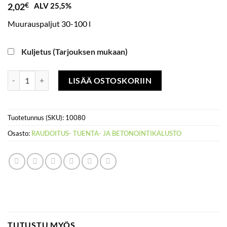
2,02
€
ALV 25,5%
Muurauspaljut 30-100 l
Kuljetus (Tarjouksen mukaan)
Muurauspalju, 30-100 l määrä
LISÄÄ OSTOSKORIIN
Tuotetunnus (SKU):
10080
Osasto:
RAUDOITUS- TUENTA- JA BETONOINTIKALUSTO
TUTUSTU MYÖS