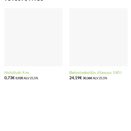
Holvituki 4 m
Betonisekoitin, tilavuus 140 l
0,73
€
24,19
€
0,92
€
ALV 25,5%
30,36
€
ALV 25,5%