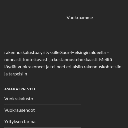
Vuokraamme
rakennuskalustoa yrityksille Suur-Helsingin alueella –
nopeasti, luotettavasti ja kustannustehokkaasti. Meiltä
löydät vuokrakoneet ja telineet erilaisiin rakennuskohteisiin
ja tarpeisiin
ASIAKASPALVELU
Vuokrakalusto
Vuokrausehdot
Yrityksen tarina