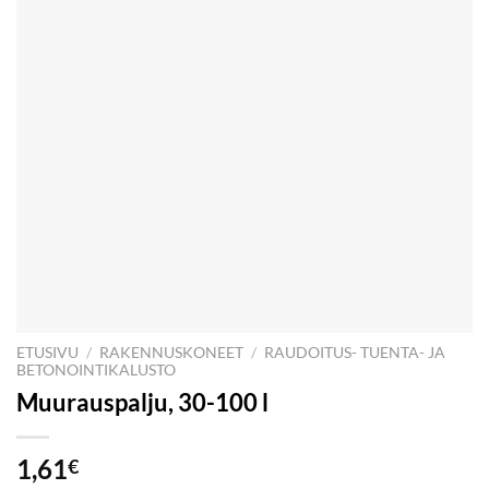
ETUSIVU
/
RAKENNUSKONEET
/
RAUDOITUS- TUENTA- JA
BETONOINTIKALUSTO
Muurauspalju, 30-100 l
1,61
€