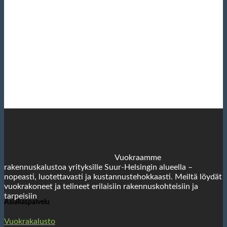
Vuokraamme
rakennuskalustoa yrityksille Suur-Helsingin alueella –
nopeasti, luotettavasti ja kustannustehokkaasti. Meiltä löydät
vuokrakoneet ja telineet erilaisiin rakennuskohteisiin ja
tarpeisiin
Asiakaspalvelu
Vuokrakalusto