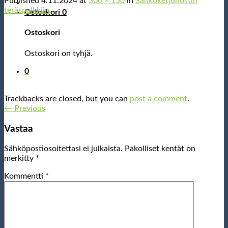
Published
4.11.2024
at
300 × 150
in
Sähköketjunostin
teräspalkkiin
Ostoskori
0
Ostoskori
Ostoskori on tyhjä.
0
Trackbacks are closed, but you can
post a comment
.
←
Previous
Vastaa
Sähköpostiosoitettasi ei julkaista.
Pakolliset kentät on
merkitty
*
Kommentti
*