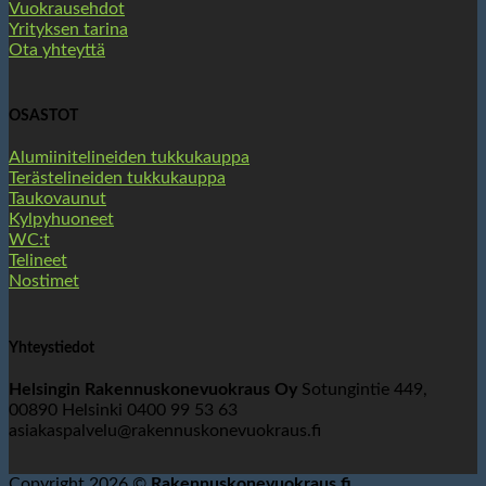
Vuokrausehdot
Yrityksen tarina
Ota yhteyttä
OSASTOT
Alumiinitelineiden tukkukauppa
Terästelineiden tukkukauppa
Taukovaunut
Kylpyhuoneet
WC:t
Telineet
Nostimet
Yhteystiedot
Helsingin Rakennuskonevuokraus Oy
Sotungintie 449,
00890 Helsinki 0400 99 53 63
asiakaspalvelu@rakennuskonevuokraus.fi
Copyright 2026 ©
Rakennuskonevuokraus.fi