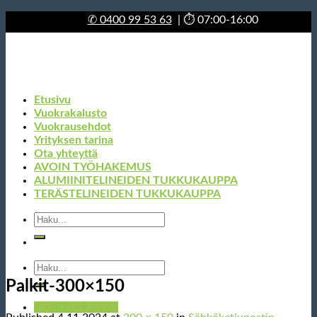
Skip
✆
0400 99 53 63
| ⏱ 07:00-16:00
to
content
Etusivu
Vuokrakalusto
Vuokrausehdot
Yrityksen tarina
Ota yhteyttä
AVOIN TYÖHAKEMUS
ALUMIINITELINEIDEN TUKKUKAUPPA
TERÄSTELINEIDEN TUKKUKAUPPA
Etsi:
Etsi:
Palkit-300×150
✆ 0400 99 53 63