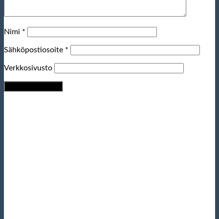
Nimi
*
Sähköpostiosoite
*
Verkkosivusto