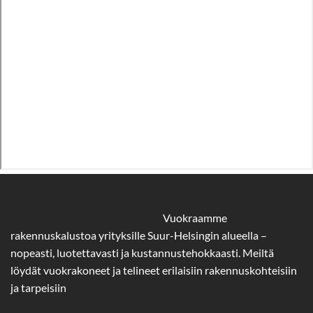
Vuokraamme
rakennuskalustoa yrityksille Suur-Helsingin alueella –
nopeasti, luotettavasti ja kustannustehokkaasti. Meiltä
löydät vuokrakoneet ja telineet erilaisiin rakennuskohteisiin
ja tarpeisiin