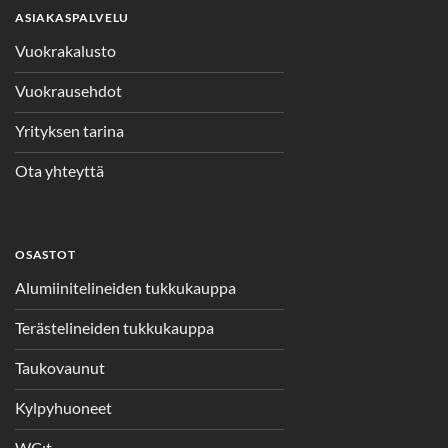
ASIAKASPALVELU
Vuokrakalusto
Vuokrausehdot
Yrityksen tarina
Ota yhteyttä
OSASTOT
Alumiinitelineiden tukkukauppa
Terästelineiden tukkukauppa
Taukovaunut
Kylpyhuoneet
WC:t