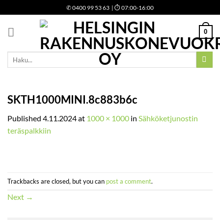
Skip
✆
0400 99 53 63
| ⏱ 07:00-16:00
to
content
0
Etsi:
SKTH1000MINI.8c883b6c
Published
4.11.2024
at
1000 × 1000
in
Sähköketjunostin
teräspalkkiin
Trackbacks are closed, but you can
post a comment
.
Next
→