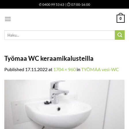
Skip
✆
0400 99 53 63
| ⏱ 07:00-16:00
to
content
0
Etsi:
Työmaa WC keraamikalusteilla
Published
17.11.2022
at
1704 × 960
in
TYÖMAA vesi-WC