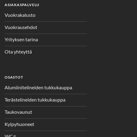
ASIAKASPALVELU
Vuokrakalusto
Vuokrausehdot
Yrityksen tarina
Ota yhteyttä
OSASTOT
Alumiinitelineiden tukkukauppa
Terästelineiden tukkukauppa
Taukovaunut
Kylpyhuoneet
WC:t