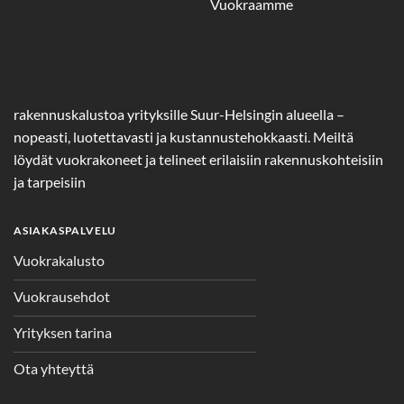
Vuokraamme
rakennuskalustoa yrityksille Suur-Helsingin alueella –
nopeasti, luotettavasti ja kustannustehokkaasti. Meiltä
löydät vuokrakoneet ja telineet erilaisiin rakennuskohteisiin
ja tarpeisiin
ASIAKASPALVELU
Vuokrakalusto
Vuokrausehdot
Yrityksen tarina
Ota yhteyttä