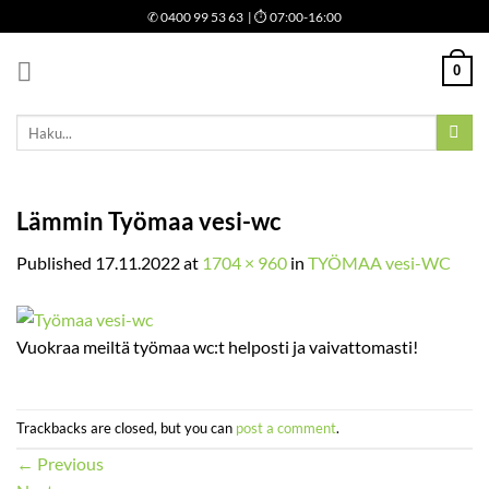
Skip
✆
0400 99 53 63
| ⏱ 07:00-16:00
to
content
0
Etsi:
Lämmin Työmaa vesi-wc
Published
17.11.2022
at
1704 × 960
in
TYÖMAA vesi-WC
Vuokraa meiltä työmaa wc:t helposti ja vaivattomasti!
Trackbacks are closed, but you can
post a comment
.
←
Previous