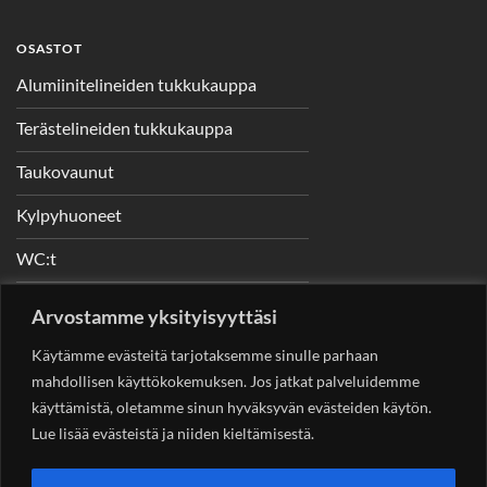
OSASTOT
Alumiinitelineiden tukkukauppa
Terästelineiden tukkukauppa
Taukovaunut
Kylpyhuoneet
WC:t
Telineet
Arvostamme yksityisyyttäsi
Nostimet
Käytämme evästeitä tarjotaksemme sinulle parhaan
mahdollisen käyttökokemuksen. Jos jatkat palveluidemme
käyttämistä, oletamme sinun hyväksyvän evästeiden käytön.
Lue lisää evästeistä ja niiden kieltämisestä.
YHTEYSTIEDOT
Helsingin Rakennuskonevuokraus Oy
Sotungintie 449,