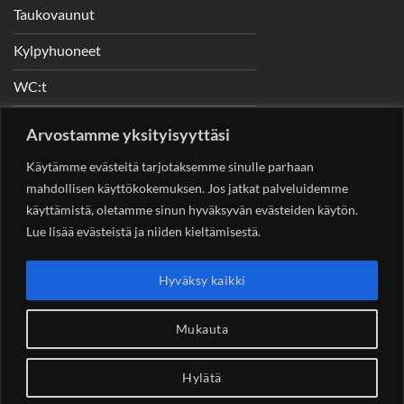
Taukovaunut
Kylpyhuoneet
WC:t
Telineet
Arvostamme yksityisyyttäsi
Nostimet
Käytämme evästeitä tarjotaksemme sinulle parhaan
mahdollisen käyttökokemuksen. Jos jatkat palveluidemme
käyttämistä, oletamme sinun hyväksyvän evästeiden käytön.
Lue lisää evästeistä ja niiden kieltämisestä.
YHTEYSTIEDOT
Helsingin Rakennuskonevuokraus Oy
Sotungintie 449,
Hyväksy kaikki
00890 Helsinki 0400 99 53 63
asiakaspalvelu@rakennuskonevuokraus.fi
Mukauta
Hylätä
Copyright 2026 ©
Rakennuskonevuokraus.fi