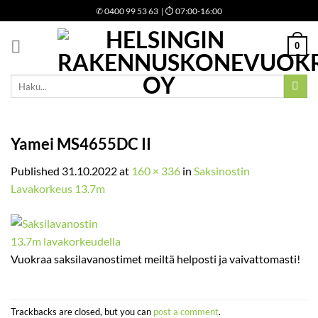
Skip
✆
0400 99 53 63
| ⏱ 07:00-16:00
to
content
0
Etsi:
Yamei MS4655DC II
Published
31.10.2022
at
160 × 336
in
Saksinostin
Lavakorkeus 13.7m
Vuokraa saksilavanostimet meiltä helposti ja vaivattomasti!
Trackbacks are closed, but you can
post a comment
.