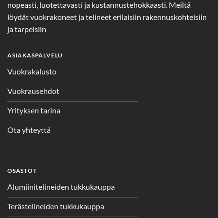
nopeasti, luotettavasti ja kustannustehokkaasti. Meiltä
löydät vuokrakoneet ja telineet erilaisiin rakennuskohteisiin
ja tarpeisiin
ASIAKASPALVELU
Vuokrakalusto
Vuokrausehdot
Yrityksen tarina
Ota yhteyttä
OSASTOT
Alumiinitelineiden tukkukauppa
Terästelineiden tukkukauppa