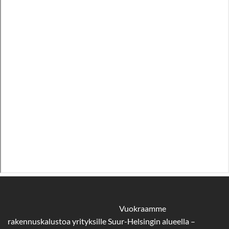
Vuokraamme
rakennuskalustoa yrityksille Suur-Helsingin alueella –