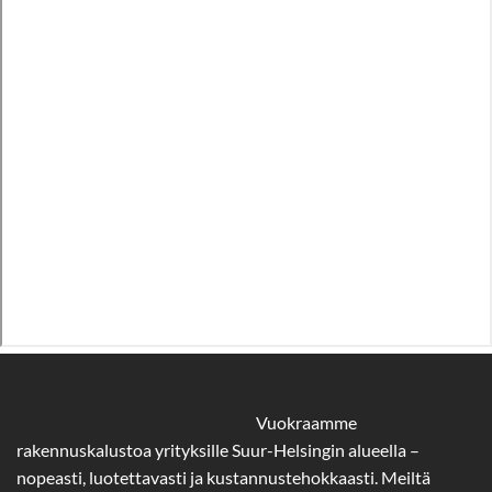
Vuokraamme
rakennuskalustoa yrityksille Suur-Helsingin alueella –
nopeasti, luotettavasti ja kustannustehokkaasti. Meiltä