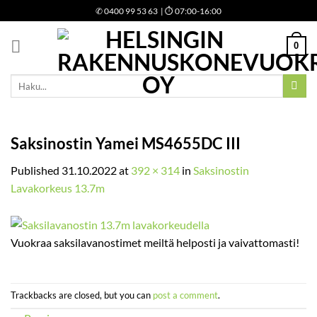
Skip
✆
0400 99 53 63
| ⏱ 07:00-16:00
to
content
0
Etsi:
Saksinostin Yamei MS4655DC III
Published
31.10.2022
at
392 × 314
in
Saksinostin
Lavakorkeus 13.7m
Vuokraa saksilavanostimet meiltä helposti ja vaivattomasti!
Trackbacks are closed, but you can
post a comment
.