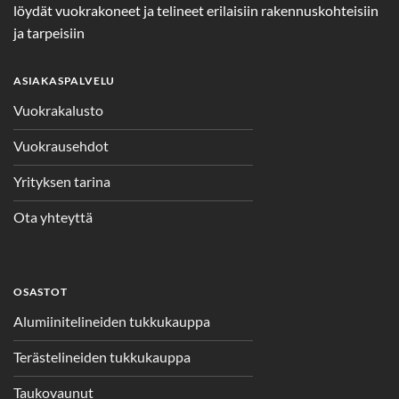
löydät vuokrakoneet ja telineet erilaisiin rakennuskohteisiin
ja tarpeisiin
ASIAKASPALVELU
Vuokrakalusto
Vuokrausehdot
Yrityksen tarina
Ota yhteyttä
OSASTOT
Alumiinitelineiden tukkukauppa
Terästelineiden tukkukauppa
Taukovaunut