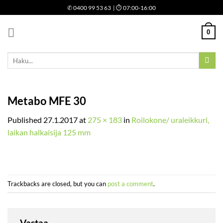
Skip
✆
0400 99 53 63
| ⏱ 07:00-16:00
to
content
0
Etsi:
Metabo MFE 30
Published
27.1.2017
at
275 × 183
in
Roilokone/ uraleikkuri,
laikan halkaisija 125 mm
Trackbacks are closed, but you can
post a comment
.
Vastaa