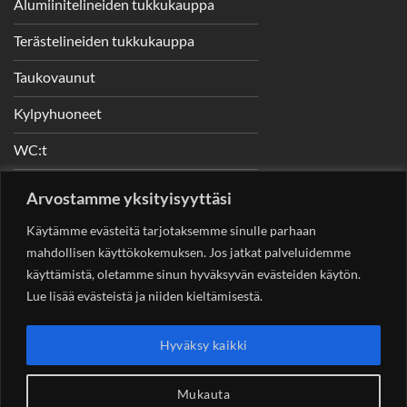
Alumiinitelineiden tukkukauppa
Terästelineiden tukkukauppa
Taukovaunut
Kylpyhuoneet
WC:t
Telineet
Arvostamme yksityisyyttäsi
Nostimet
Käytämme evästeitä tarjotaksemme sinulle parhaan
mahdollisen käyttökokemuksen. Jos jatkat palveluidemme
käyttämistä, oletamme sinun hyväksyvän evästeiden käytön.
Lue lisää evästeistä ja niiden kieltämisestä.
YHTEYSTIEDOT
Helsingin Rakennuskonevuokraus Oy
Sotungintie 449,
Hyväksy kaikki
00890 Helsinki 0400 99 53 63
asiakaspalvelu@rakennuskonevuokraus.fi
Mukauta