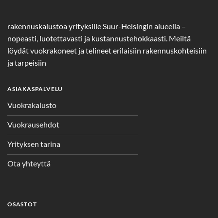
rakennuskalustoa yrityksille Suur-Helsingin alueella –
nopeasti, luotettavasti ja kustannustehokkaasti. Meiltä
löydät vuokrakoneet ja telineet erilaisiin rakennuskohteisiin
ja tarpeisiin
ASIAKASPALVELU
Vuokrakalusto
Vuokrausehdot
Yrityksen tarina
Ota yhteyttä
OSASTOT