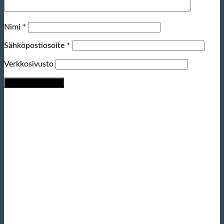
Nimi
*
Sähköpostiosoite
*
Verkkosivusto