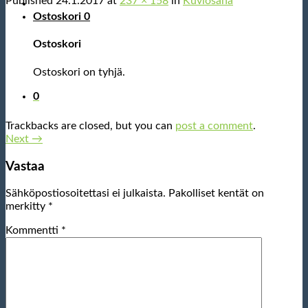
Published
24.1.2017
at
237 × 158
in
Kuviosaha
Ostoskori
0
Ostoskori
Ostoskori on tyhjä.
0
Trackbacks are closed, but you can
post a comment
.
Next
→
Vastaa
Sähköpostiosoitettasi ei julkaista.
Pakolliset kentät on
merkitty
*
Kommentti
*