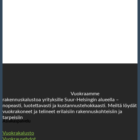
Vuokraamme
rakennuskalustoa yrityksille Suur-Helsingin alueella –
nopeasti, luotettavasti ja kustannustehokkaasti. Meiltä löydät
vuokrakoneet ja telineet erilaisiin rakennuskohteisiin ja
tarpeisiin
Asiakaspalvelu
Vuokrakalusto
Vuokrausehdot