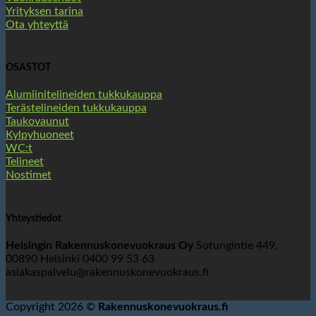
Yrityksen tarina
Ota yhteyttä
OSASTOT
Alumiinitelineiden tukkukauppa
Terästelineiden tukkukauppa
Taukovaunut
Kylpyhuoneet
WC:t
Telineet
Nostimet
Yhteystiedot
Helsingin Rakennuskonevuokraus Oy
Sotungintie 449,
00890 Helsinki 0400 99 53 63
asiakaspalvelu@rakennuskonevuokraus.fi
Copyright 2026 ©
Rakennuskonevuokraus.fi