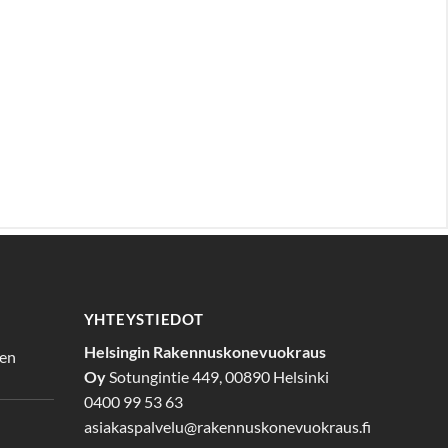
YHTEYSTIEDOT
Helsingin Rakennuskonevuokraus
den
Oy
Sotungintie 449, 00890 Helsinki
0400 99 53 63
asiakaspalvelu@rakennuskonevuokraus.fi