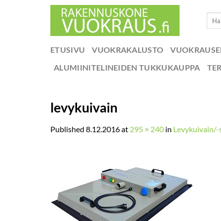
Skip
Etsi:
to
content
ETUSIVU
VUOKRAKALUSTO
VUOKRAUS
ALUMIINITELINEIDEN TUKKUKAUPPA
TE
levykuivain
Published
8.12.2016
at
295 × 240
in
Levykuivain/-s