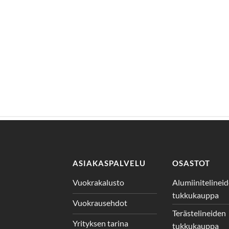
ASIAKASPALVELU
OSASTOT
Vuokrakalusto
Alumiinitelinei
tukkukauppa
Vuokrausehdot
Terästelineiden
Yrityksen tarina
tukkukauppa