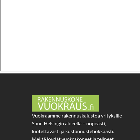
Vuokraamme rakennuskalustoa yrityksille
Suur-Helsingin alueella – nopeasti,
luotettavasti ja kustannustehokkaasti.
Meiltä löydät vuokrakoneet ja telineet