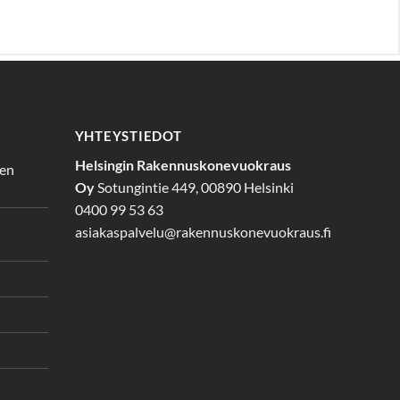
YHTEYSTIEDOT
Helsingin Rakennuskonevuokraus
den
Oy
Sotungintie 449, 00890 Helsinki
0400 99 53 63
asiakaspalvelu@rakennuskonevuokraus.fi