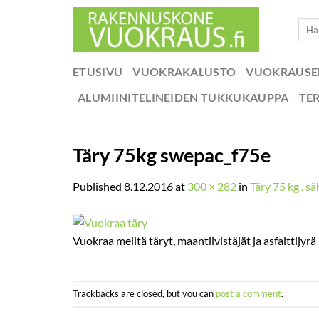
Skip
Etsi:
to
content
ETUSIVU
VUOKRAKALUSTO
VUOKRAUS
ALUMIINITELINEIDEN TUKKUKAUPPA
TE
Täry 75kg swepac_f75e
Published
8.12.2016
at
300 × 282
in
Täry 75 kg , s
Vuokraa meiltä täryt, maantiivistäjät ja asfalttijyrä
Trackbacks are closed, but you can
post a comment
.