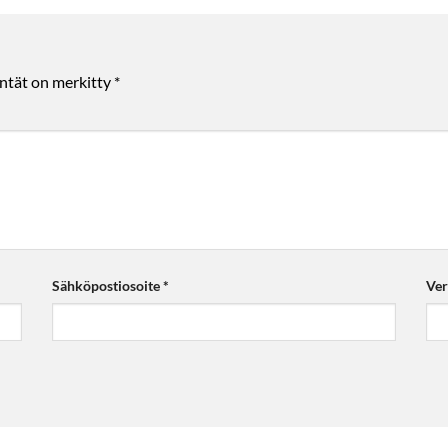
entät on merkitty
*
Sähköpostiosoite
*
Ver