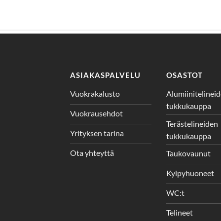
ASIAKASPALVELU
OSASTOT
Vuokrakalusto
Alumiinitelinei
tukkukauppa
Vuokrausehdot
Terästelineiden
Yrityksen tarina
tukkukauppa
Ota yhteyttä
Taukovaunut
Kylpyhuoneet
WC:t
Telineet