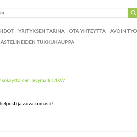
EHDOT
YRITYKSEN TARINA
OTA YHTEYTTÄ
AVOIN TY
RÄSTELINEIDEN TUKKUKAUPPA
ähkökäyttöinen, levymalli 1,1kW
 helposti ja vaivattomasti!