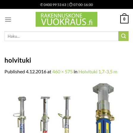
Skip
✆
0400 99 53 63
| ⏱ 07:00-16:00
to
content
0
Etsi:
holvituki
Published
4.12.2016
at
460 × 575
in
Holvituki 1,7-3,5 m