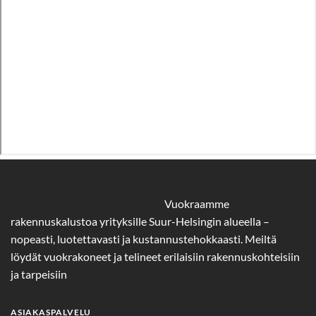
Vuokraamme
rakennuskalustoa yrityksille Suur-Helsingin alueella –
nopeasti, luotettavasti ja kustannustehokkaasti. Meiltä
löydät vuokrakoneet ja telineet erilaisiin rakennuskohteisiin
ja tarpeisiin
ASIAKASPALVELU