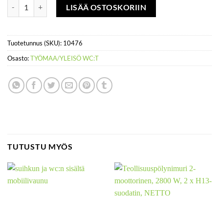
Taukovaunun siivous määrä
LISÄÄ OSTOSKORIIN
Tuotetunnus (SKU):
10476
Osasto:
TYÖMAA/YLEISÖ WC:T
TUTUSTU MYÖS