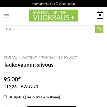
Skip
✆
0400 99 53 63
| ⏱ 07:00-16:00
to
content
0
Etsi:
ETUSIVU
/
WC-TILAT
/
TYÖMAA/YLEISÖ WC:T
Taukovaunun siivous
95,00
€
119,23
€
ALV 25,5%
Kuljetus (Tarjouksen mukaan)