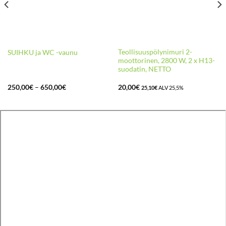
Teollisuuspölynimuri 2-
SUIHKU ja WC -vaunu
moottorinen, 2800 W, 2 x H13-
suodatin, NETTO
Hintaluokka:
250,00
€
–
650,00
€
20,00
€
25,10
€
ALV 25,5%
250,00€
-
650,00€