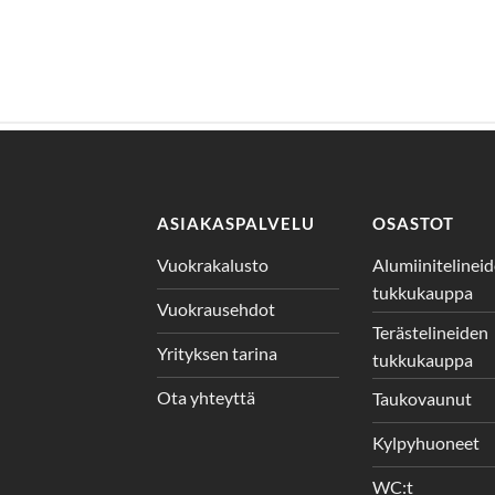
ASIAKASPALVELU
OSASTOT
Vuokrakalusto
Alumiinitelinei
tukkukauppa
Vuokrausehdot
Terästelineiden
Yrityksen tarina
tukkukauppa
Ota yhteyttä
Taukovaunut
Kylpyhuoneet
WC:t