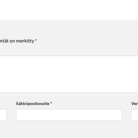
entät on merkitty
*
Sähköpostiosoite
*
Ver