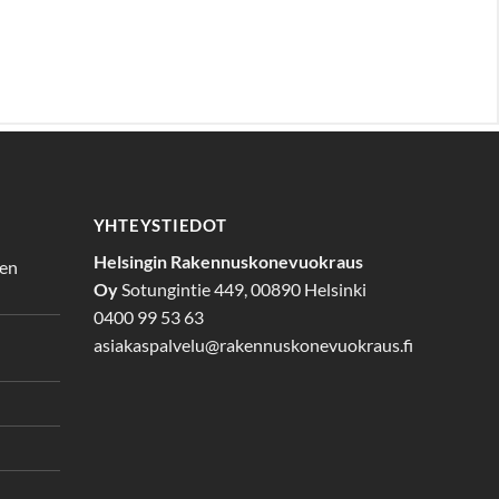
YHTEYSTIEDOT
Helsingin Rakennuskonevuokraus
den
Oy
Sotungintie 449, 00890 Helsinki
0400 99 53 63
asiakaspalvelu@rakennuskonevuokraus.fi