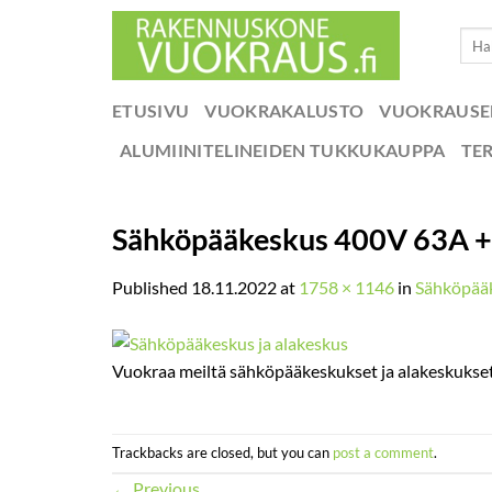
Skip
Etsi:
to
content
ETUSIVU
VUOKRAKALUSTO
VUOKRAUS
ALUMIINITELINEIDEN TUKKUKAUPPA
TE
Sähköpääkeskus 400V 63A 
Published
18.11.2022
at
1758 × 1146
in
Sähköpää
Vuokraa meiltä sähköpääkeskukset ja alakeskukset 
Trackbacks are closed, but you can
post a comment
.
←
Previous