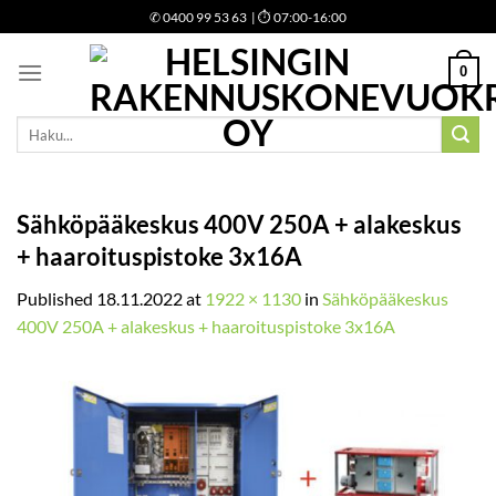
Skip
✆
0400 99 53 63
| ⏱ 07:00-16:00
to
content
0
Etsi:
Sähköpääkeskus 400V 250A + alakeskus
+ haaroituspistoke 3x16A
Published
18.11.2022
at
1922 × 1130
in
Sähköpääkeskus
400V 250A + alakeskus + haaroituspistoke 3x16A