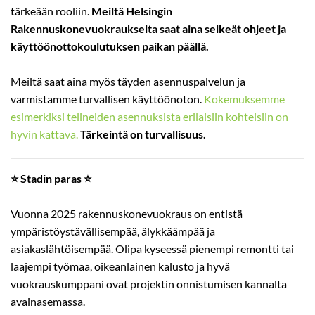
tärkeään rooliin.
Meiltä Helsingin
Rakennuskonevuokraukselta saat aina selkeät ohjeet ja
käyttöönottokoulutuksen paikan päällä.
Meiltä saat aina myös täyden asennuspalvelun ja
varmistamme turvallisen käyttöönoton.
Kokemuksemme
esimerkiksi telineiden asennuksista erilaisiin kohteisiin on
hyvin kattava.
Tärkeintä on turvallisuus.
⭐ Stadin paras ⭐
Vuonna 2025 rakennuskonevuokraus on entistä
ympäristöystävällisempää, älykkäämpää ja
asiakaslähtöisempää. Olipa kyseessä pienempi remontti tai
laajempi työmaa, oikeanlainen kalusto ja hyvä
vuokrauskumppani ovat projektin onnistumisen kannalta
avainasemassa.