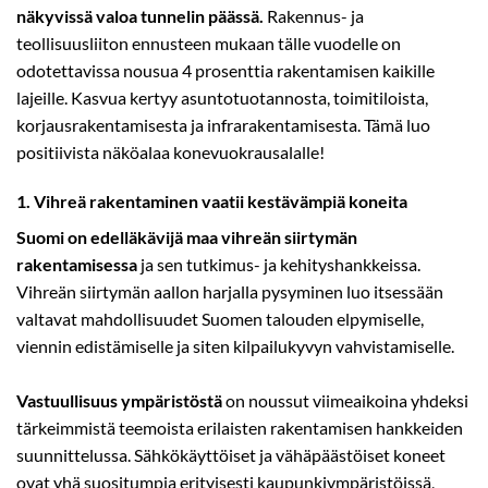
näkyvissä valoa tunnelin päässä.
Rakennus- ja
teollisuusliiton ennusteen mukaan tälle vuodelle on
odotettavissa nousua 4 prosenttia rakentamisen kaikille
lajeille. Kasvua kertyy asuntotuotannosta, toimitiloista,
korjausrakentamisesta ja infrarakentamisesta. Tämä luo
positiivista näköalaa konevuokrausalalle!
1. Vihreä rakentaminen vaatii kestävämpiä koneita
Suomi on edelläkävijä maa vihreän siirtymän
rakentamisessa
ja sen tutkimus- ja kehityshankkeissa.
Vihreän siirtymän aallon harjalla pysyminen luo itsessään
valtavat mahdollisuudet Suomen talouden elpymiselle,
viennin edistämiselle ja siten kilpailukyvyn vahvistamiselle.
Vastuullisuus ympäristöstä
on noussut viimeaikoina yhdeksi
tärkeimmistä teemoista erilaisten rakentamisen hankkeiden
suunnittelussa. Sähkökäyttöiset ja vähäpäästöiset koneet
ovat yhä suositumpia erityisesti kaupunkiympäristöissä,