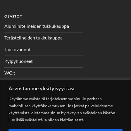
OSASTOT
Alumiinitelineiden tukkukauppa
Terästelineiden tukkukauppa
Taukovaunut
Kylpyhuoneet
WC:t
Telineet
Arvostamme yksityisyyttäsi
Nostimet
Käytämme evästeitä tarjotaksemme sinulle parhaan
mahdollisen käyttökokemuksen. Jos jatkat palveluidemme
käyttämistä, oletamme sinun hyväksyvän evästeiden käytön.
Lue lisää evästeistä ja niiden kieltämisestä.
YHTEYSTIEDOT
Helsingin Rakennuskonevuokraus Oy
Sotungintie 449,