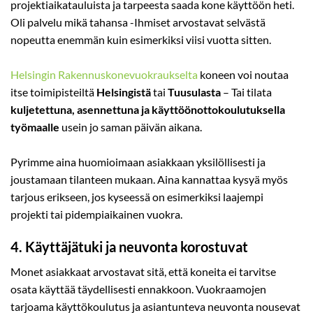
projektiaikatauluista ja tarpeesta saada kone käyttöön heti.
Oli palvelu mikä tahansa -Ihmiset arvostavat selvästä
nopeutta enemmän kuin esimerkiksi viisi vuotta sitten.
Helsingin Rakennuskonevuokraukselta
koneen voi noutaa
itse toimipisteiltä
Helsingistä
tai
Tuusulasta
– Tai tilata
kuljetettuna, asennettuna ja käyttöönottokoulutuksella
työmaalle
usein jo saman päivän aikana.
Pyrimme aina huomioimaan asiakkaan yksilöllisesti ja
joustamaan tilanteen mukaan. Aina kannattaa kysyä myös
tarjous erikseen, jos kyseessä on esimerkiksi laajempi
projekti tai pidempiaikainen vuokra.
4. Käyttäjätuki ja neuvonta korostuvat
Monet asiakkaat arvostavat sitä, että koneita ei tarvitse
osata käyttää täydellisesti ennakkoon. Vuokraamojen
tarjoama käyttökoulutus ja asiantunteva neuvonta nousevat