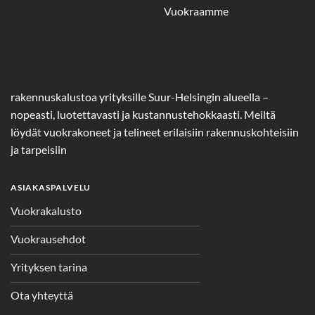
Vuokraamme
rakennuskalustoa yrityksille Suur-Helsingin alueella –
nopeasti, luotettavasti ja kustannustehokkaasti. Meiltä
löydät vuokrakoneet ja telineet erilaisiin rakennuskohteisiin
ja tarpeisiin
ASIAKASPALVELU
Vuokrakalusto
Vuokrausehdot
Yrityksen tarina
Ota yhteyttä