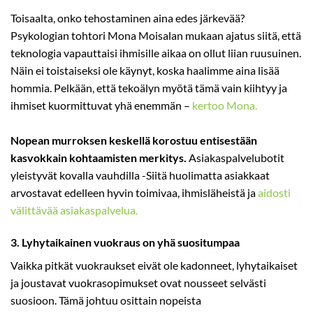
Toisaalta, onko tehostaminen aina edes järkevää?
Psykologian tohtori Mona Moisalan mukaan ajatus siitä, että
teknologia vapauttaisi ihmisille aikaa on ollut liian ruusuinen.
Näin ei toistaiseksi ole käynyt, koska haalimme aina lisää
hommia. Pelkään, että tekoälyn myötä tämä vain kiihtyy ja
ihmiset kuormittuvat yhä enemmän –
kertoo Mona.
Nopean murroksen keskellä korostuu entisestään
kasvokkain kohtaamisten merkitys.
Asiakaspalvelubotit
yleistyvät kovalla vauhdilla -Siitä huolimatta asiakkaat
arvostavat edelleen hyvin toimivaa, ihmisläheistä ja
aidosti
välittävää asiakaspalvelua.
3. Lyhytaikainen vuokraus on yhä suositumpaa
Vaikka pitkät vuokraukset eivät ole kadonneet, lyhytaikaiset
ja joustavat vuokrasopimukset ovat nousseet selvästi
suosioon. Tämä johtuu osittain nopeista