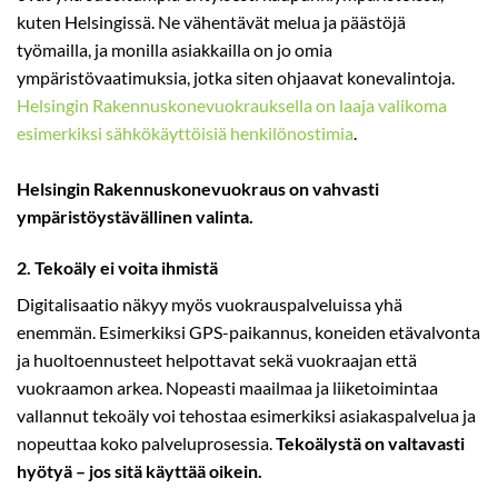
kuten Helsingissä. Ne vähentävät melua ja päästöjä
työmailla, ja monilla asiakkailla on jo omia
ympäristövaatimuksia, jotka siten ohjaavat konevalintoja.
Helsingin Rakennuskonevuokrauksella on laaja valikoma
esimerkiksi sähkökäyttöisiä henkilönostimia
.
Helsingin Rakennuskonevuokraus on vahvasti
ympäristöystävällinen valinta.
2. Tekoäly ei voita ihmistä
Digitalisaatio näkyy myös vuokrauspalveluissa yhä
enemmän. Esimerkiksi GPS-paikannus, koneiden etävalvonta
ja huoltoennusteet helpottavat sekä vuokraajan että
vuokraamon arkea. Nopeasti maailmaa ja liiketoimintaa
vallannut tekoäly voi tehostaa esimerkiksi asiakaspalvelua ja
nopeuttaa koko palveluprosessia.
Tekoälystä on valtavasti
hyötyä – jos sitä käyttää oikein.