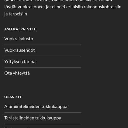
löydät vuokrakoneet ja telineet erilaisiin rakennuskohteisiin
ja tarpeisiin
ASIAKASPALVELU
Vuokrakalusto
Vuokrausehdot
Yrityksen tarina
Ota yhteyttä
OSASTOT
Alumiinitelineiden tukkukauppa
Terästelineiden tukkukauppa