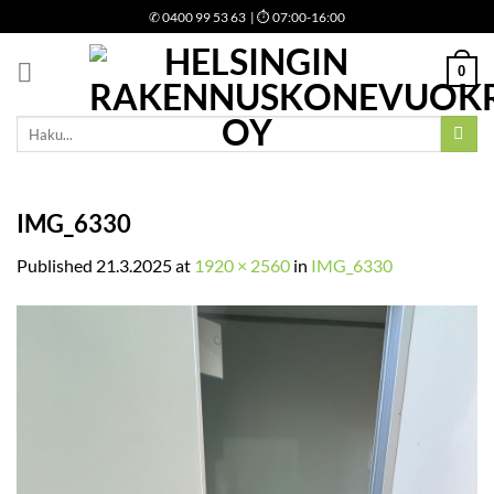
Skip
✆
0400 99 53 63
| ⏱ 07:00-16:00
to
content
0
Etsi:
IMG_6330
Published
21.3.2025
at
1920 × 2560
in
IMG_6330