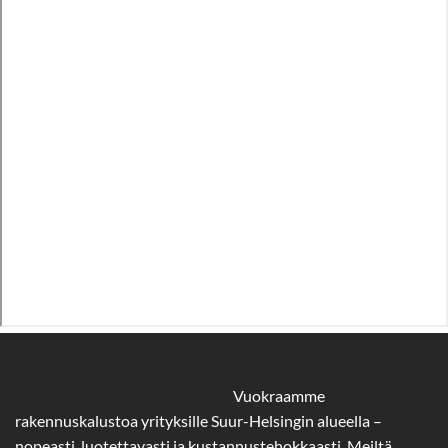
Vuokraamme
rakennuskalustoa yrityksille Suur-Helsingin alueella –
nopeasti, luotettavasti ja kustannustehokkaasti. Meiltä