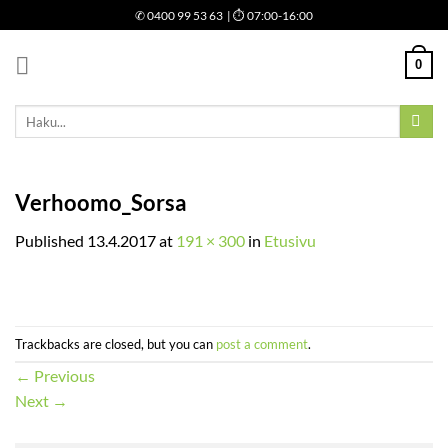
Skip
✆
0400 99 53 63
| ⏱ 07:00-16:00
to
content
0
Etsi:
Verhoomo_Sorsa
Published
13.4.2017
at
191 × 300
in
Etusivu
Trackbacks are closed, but you can
post a comment
.
←
Previous
Next
→