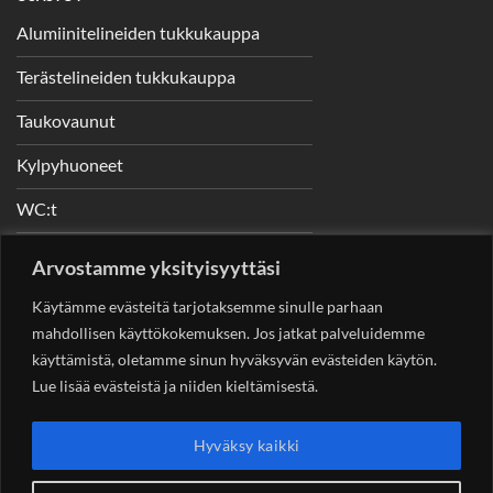
Alumiinitelineiden tukkukauppa
Terästelineiden tukkukauppa
Taukovaunut
Kylpyhuoneet
WC:t
Telineet
Arvostamme yksityisyyttäsi
Nostimet
Käytämme evästeitä tarjotaksemme sinulle parhaan
mahdollisen käyttökokemuksen. Jos jatkat palveluidemme
käyttämistä, oletamme sinun hyväksyvän evästeiden käytön.
Lue lisää evästeistä ja niiden kieltämisestä.
YHTEYSTIEDOT
Helsingin Rakennuskonevuokraus Oy
Sotungintie 449,
Hyväksy kaikki
00890 Helsinki 0400 99 53 63
asiakaspalvelu@rakennuskonevuokraus.fi