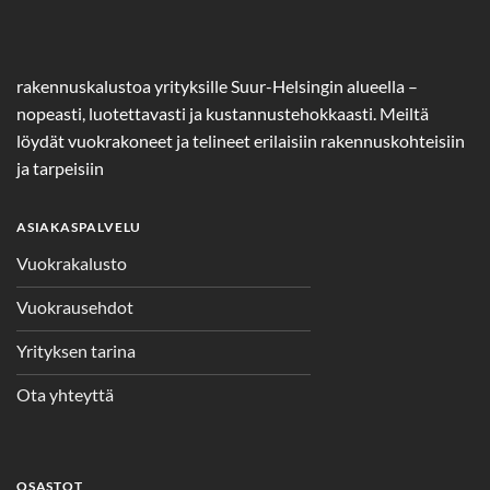
rakennuskalustoa yrityksille Suur-Helsingin alueella –
nopeasti, luotettavasti ja kustannustehokkaasti. Meiltä
löydät vuokrakoneet ja telineet erilaisiin rakennuskohteisiin
ja tarpeisiin
ASIAKASPALVELU
Vuokrakalusto
Vuokrausehdot
Yrityksen tarina
Ota yhteyttä
OSASTOT