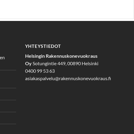
YHTEYSTIEDOT
Helsingin Rakennuskonevuokraus
den
Oy
Sotungintie 449, 00890 Helsinki
0400 99 53 63
asiakaspalvelu@rakennuskonevuokraus.fi