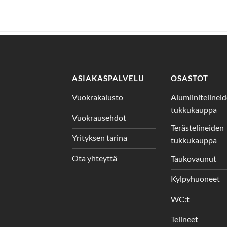
ASIAKASPALVELU
OSASTOT
Vuokrakalusto
Alumiinitelinei
tukkukauppa
Vuokrausehdot
Terästelineiden
Yrityksen tarina
tukkukauppa
Ota yhteyttä
Taukovaunut
Kylpyhuoneet
WC:t
Telineet