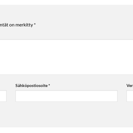
entät on merkitty
*
Sähköpostiosoite
*
Ver