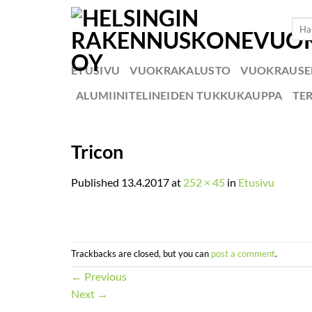
Skip
Etsi:
to
content
ETUSIVU
VUOKRAKALUSTO
VUOKRAUS
ALUMIINITELINEIDEN TUKKUKAUPPA
TE
Tricon
Published
13.4.2017
at
252 × 45
in
Etusivu
Trackbacks are closed, but you can
post a comment
.
←
Previous
Next
→