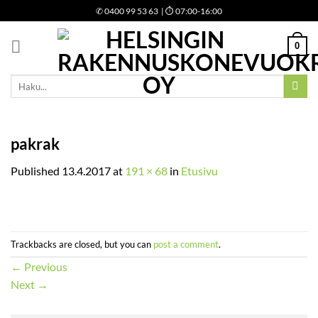
Skip
✆
0400 99 53 63
| ⏱ 07:00-16:00
to
content
0
Etsi:
pakrak
Published
13.4.2017
at
191 × 68
in
Etusivu
Trackbacks are closed, but you can
post a comment
.
←
Previous
Next
→