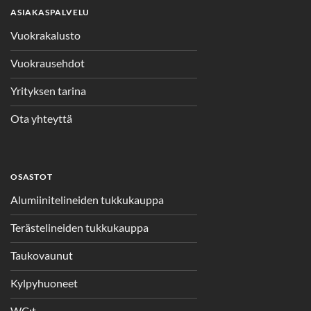
ASIAKASPALVELU
Vuokrakalusto
Vuokrausehdot
Yrityksen tarina
Ota yhteyttä
OSASTOT
Alumiinitelineiden tukkukauppa
Terästelineiden tukkukauppa
Taukovaunut
Kylpyhuoneet
WC:t