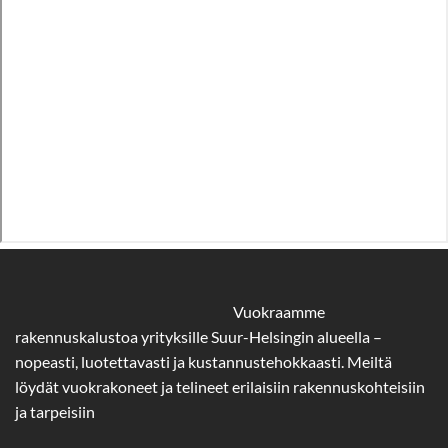
Vuokraamme
rakennuskalustoa yrityksille Suur-Helsingin alueella –
nopeasti, luotettavasti ja kustannustehokkaasti. Meiltä
löydät vuokrakoneet ja telineet erilaisiin rakennuskohteisiin
ja tarpeisiin